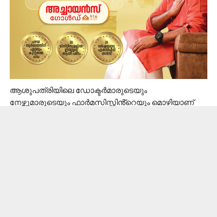
ആശുപത്രിയിലെ ഡോക്ടർമാരുടെയും
നേഴ്സുമാരുടെയും ഫാർമസിസ്റ്റിൻ്റെയും മൊഴിയാണ്
രേഖപ്പെടുത്തിയത്. ഡിഎംഒയുടെ നിർദേശ പ്രകാരം
ആരോഗ്യ വകുപ്പ് ഉദ്യോഗസ്ഥരാണ് മൊഴി
രേഖപ്പെടുത്താനെത്തിയത്.