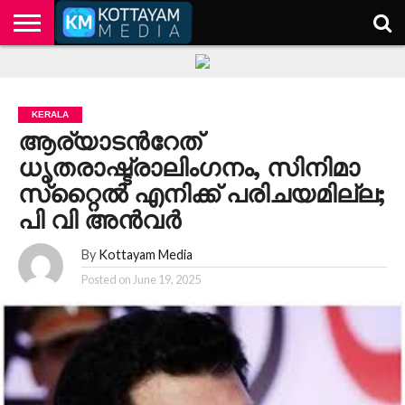
HOME
KERALA
KOTTAYAM
POLITICS
HEALTH
ENTERTAINMENT
TECH
EDUCATION
KERALA
ആര്യാടന്‍റേത്
ധൃതരാഷ്ട്രാലിംഗനം, സിനിമാ
സ്‌റ്റൈല്‍ എനിക്ക് പരിചയമില്ല;
പി വി അൻവർ
By
Kottayam Media
Posted on
June 19, 2025