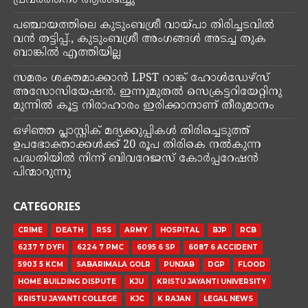
പഞ്ചായത്തിലെ കുടുംബശ്രീ വായ്പാ തിരിച്ചടവിൽ
വൻ തട്ടിപ്പ്., കുടുംബശ്രീ അംഗങ്ങൾ അടച്ച തുക
ബാങ്കിൽ എത്തിയില്ല
സമരം ശക്തമാക്കാൻ LPST റാങ്ക് ഹോൾഡേഴ്സ്
അസോസിയേഷൻ. ഇന്നുമുതൽ സെക്രട്ടറിയേറ്റിനു
മുന്നിൽ കൂട്ട നിരാഹാരം ഇരിക്കാനാണ് തീരുമാനം
ഒഴിഞ്ഞ പ്ലാസ്റ്റിക് മദ്യക്കുപ്പികള്‍ തിരിച്ചെടുത്ത്
ഉപഭോക്താക്കള്‍ക്ക് 20 രൂപ തിരികെ നല്‍കുന്ന
പദ്ധതിയില്‍ നിന്ന് ബിവറേജസ് കോർപ്പറേഷൻ
പിന്മാറുന്നു
CATEGORIES
CRIME
DEATH
RSS
ARMY
HOSPITAL
BJP
RCB
6237 7 DYFI
6224 7 PMC
6095 6 SP
6087 6 ACCIDENT
5903 5 KCM
SABARIMALA GOLR
PUNJAB
DGP
FLOOD
HOME BUILDING DISPUTE
KJU
KRISTU JAYANTI UNIVERSITY
KRISTU JAYANTI COLLEGE
KJC
K RAJAN
LEGAL NEWS