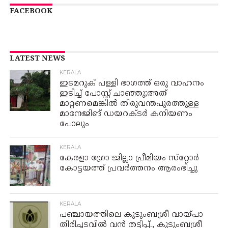
FACEBOOK
LATEST NEWS
KERALA
ഇടമറുക് പള്ളി ഭാഗത്ത്‌ ഒരു വാഹനം
ഇടിച്ച് പോസ്റ്റ്‌ ചാഞ്ഞു;അത്
മാറ്റണമെങ്കിൽ തിരുവന്തപുരത്തുള്ള
മാനേജിങ് ഡയറക്ടർ കനിയണം
പോലും
KERALA
കേരളാ ഗ്രോ ജില്ലാ പ്രീമിയം സ്‌റ്റോർ
കോട്ടയത്ത് പ്രവർത്തനം ആരംഭിച്ചു
KERALA
പഞ്ചായത്തിലെ കുടുംബശ്രീ വായ്പാ
തിരിച്ചടവിൽ വൻ തട്ടിപ്പ്., കുടുംബശ്രീ