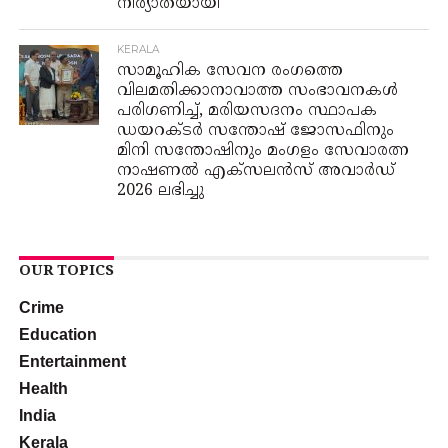
നിര്യാതയായി
KERALA
സാമൂഹിക സേവന രംഗത്തെ
വിലമതിക്കാനാവാത്ത സംഭാവനകൾ
പരിഗണിച്ച്, മരിയസദനം സ്ഥാപക
ഡയറക്ടർ സന്തോഷ് ജോസഫിനും
മിനി സന്തോഷിനും മംഗളം സേവാരത്ന
നാഷണൽ എക്സലൻസ് അവാർഡ്
2026 ലഭിച്ചു
OUR TOPICS
Crime
Education
Entertainment
Health
India
Kerala