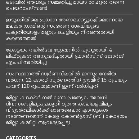
ഒടുവിൽ അവരും സമ്മതിച്ചു മായാ രാഹുൽ തന്നെ
ചെയർപേഴ്‌സൺ
ഇടുക്കിയിലെ പ്രധാന അണക്കെട്ടുകളിലൊന്നായ
മലങ്കര ഡാമിന്‍റെ സംഭരണ ശേഷിയുടെ
പകുതിയോളം മണ്ണും ചെളിയും നിറഞ്ഞതായി
കണ്ടെത്തൽ
കോട്ടയം റയിൽവേ സ്റ്റേഷനിൽ പുതുതായി 4
ലിഫ്റ്റുകൾ അനുവദിച്ചതായി ഫ്രാൻസിസ് ജോർജ്
എം.പി അറിയിച്ചു
സംസ്ഥാനത്ത് സ്വർണവിലയിൽ ഇന്നും നേരിയ
വർധന. 22 കാരറ്റ് സ്വർണത്തിന് ഗ്രാമിന് 15 രൂപയും
പവന് 120 രൂപയുമാണ് ഇന്ന് വർധിച്ചത്
ജില്ലാ കളക്ടർ നൽകുന്ന പ്രത്യേക അവധി
ദിവസങ്ങളിലും.പ്രകൃതി ദുരന്ത കാലയളവിലും
വിദ്യാർത്ഥികൾക്ക് ഓൺലൈൻ ക്ലാസുകൾ
നടത്തണമെന്ന് കേരള കോൺഗ്രസ് (ബി) കോട്ടയം
ജില്ലാ കമ്മിറ്റി ആവശ്യപ്പെട്ടു
CATEGORIES