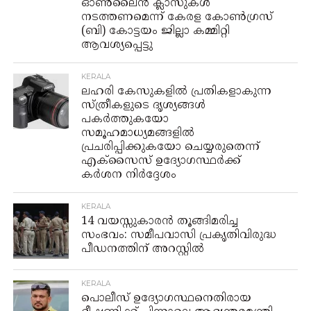
ഓൺലൈൻ ക്ലാസുകൾ
നടത്തണമെന്ന് കേരള കോൺഗ്രസ്
(ബി) കോട്ടയം ജില്ലാ കമ്മിറ്റി
ആവശ്യപ്പെട്ടു
KERALA
ലഹരി കേസുകളിൽ പ്രതികളാകുന്ന
സ്ത്രീകളുടെ ദൃശ്യങ്ങൾ
പകർത്തുകയോ
സമൂഹമാധ്യമങ്ങളിൽ
പ്രചരിപ്പിക്കുകയോ ചെയ്യരുതെന്ന്
എക്‌സൈസ് ഉദ്യോഗസ്ഥർക്ക്
കർശന നിർദ്ദേശം
KERALA
14 വയസ്സുകാരൻ തൂങ്ങിമരിച്ച
സംഭവം: സമീപവാസി പ്രകൃതിവിരുദ്ധ
പീഡനത്തിന് അറസ്റ്റിൽ
KERALA
പൊലീസ് ഉദ്യോഗസ്ഥനെതിരായ