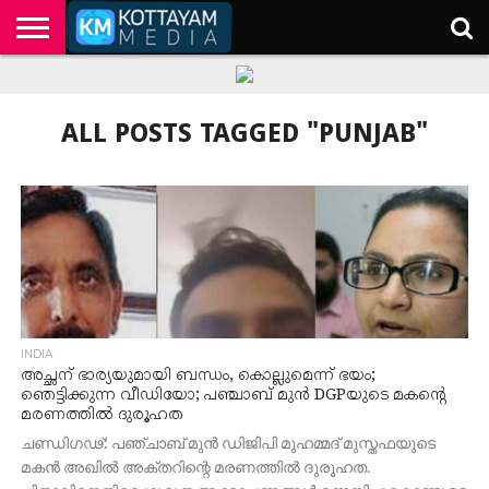
HOME
KERALA
KOTTAYAM
POLITICS
HEALTH
ENTERTAINMENT
TECH
EDUCATION
ALL POSTS TAGGED "PUNJAB"
INDIA
അച്ഛന് ഭാര്യയുമായി ബന്ധം, കൊല്ലുമെന്ന് ഭയം;
ഞെട്ടിക്കുന്ന വീഡിയോ; പഞ്ചാബ് മുൻ DGPയുടെ മകന്റെ
മരണത്തിൽ ദുരൂഹത
ചണ്ഡിഗഢ്: പഞ്ചാബ് മുന്‍ ഡിജിപി മുഹമ്മദ് മുസ്തഫയുടെ
മകന്‍ അഖില്‍ അക്തറിന്റെ മരണത്തില്‍ ദുരൂഹത.