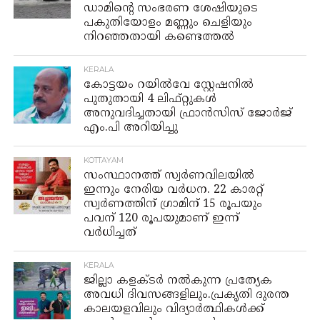
ഡാമിന്‍റെ സംഭരണ ശേഷിയുടെ
പകുതിയോളം മണ്ണും ചെളിയും
നിറഞ്ഞതായി കണ്ടെത്തൽ
KERALA
കോട്ടയം റയിൽവേ സ്റ്റേഷനിൽ
പുതുതായി 4 ലിഫ്റ്റുകൾ
അനുവദിച്ചതായി ഫ്രാൻസിസ് ജോർജ്
എം.പി അറിയിച്ചു
KOTTAYAM
സംസ്ഥാനത്ത് സ്വർണവിലയിൽ
ഇന്നും നേരിയ വർധന. 22 കാരറ്റ്
സ്വർണത്തിന് ഗ്രാമിന് 15 രൂപയും
പവന് 120 രൂപയുമാണ് ഇന്ന്
വർധിച്ചത്
KERALA
ജില്ലാ കളക്ടർ നൽകുന്ന പ്രത്യേക
അവധി ദിവസങ്ങളിലും.പ്രകൃതി ദുരന്ത
കാലയളവിലും വിദ്യാർത്ഥികൾക്ക്