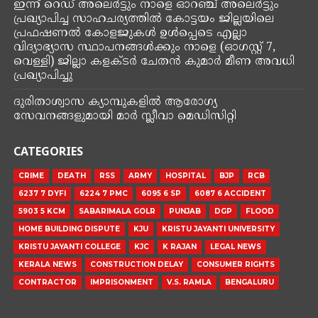
ഇന്ന് റെഡ് അലെർട്ടും നാളെ ഓറഞ്ച് അലെർട്ടും
പ്രഖ്യാപിച്ച സാഹചര്യത്തിൽ കോട്ടയം ജില്ലയിലെ
പ്രഫഷണൽ കോളജുകൾ ഉൾപ്പെടെ എല്ലാ
വിദ്യാഭ്യാസ സ്ഥാപനങ്ങൾക്കും നാളെ (ഓഗസ്റ്റ് 7,
വെള്ളി) ജില്ലാ കളക്ടർ ചേതൻ കുമാർ മീണ അവധി
പ്രഖ്യാപിച്ചു
ദുരിതാശ്വാസ ക്യാമ്പുകളിൽ ആരോഗ്യ
സേവനങ്ങളുമായി മാർ സ്ലീവാ മെഡിസിറ്റി
CATEGORIES
CRIME
DEATH
RSS
ARMY
HOSPITAL
BJP
RCB
6237 7 DYFI
6224 7 PMC
6095 6 SP
6087 6 ACCIDENT
5903 5 KCM
SABARIMALA GOLR
PUNJAB
DGP
FLOOD
HOME BUILDING DISPUTE
KJU
KRISTU JAYANTI UNIVERSITY
KRISTU JAYANTI COLLEGE
KJC
K RAJAN
LEGAL NEWS
KERALA NEWS
CONSTRUCTION DELAY
CONSUMER RIGHTS
CONTRACTOR
IMPRISONMENT
V.S. RAMLA
BENGALURU