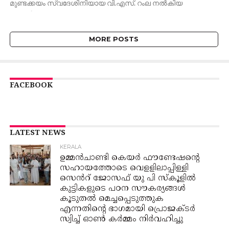
മുണ്ടക്കയം സ്വദേശിനിയായ വി.എസ്. റംല നൽകിയ
പരാതിയുടെ...
MORE POSTS
FACEBOOK
LATEST NEWS
KERALA
ഉമ്മൻ‌ചാണ്ടി കെയർ ഫൗണ്ടേഷൻ്റെ
സഹായത്തോടെ വെളളിലാപ്പിള്ളി
സെൻറ് ജോസഫ് യു പി സ്കൂളിൽ
കുട്ടികളുടെ പഠന സൗകര്യങ്ങൾ
കൂടുതൽ മെച്ചപ്പെടുത്തുക
എന്നതിന്റെ ഭാഗമായി പ്രൊജക്ടർ
സ്വിച്ച് ഓൺ കർമ്മം നിർവഹിച്ചു