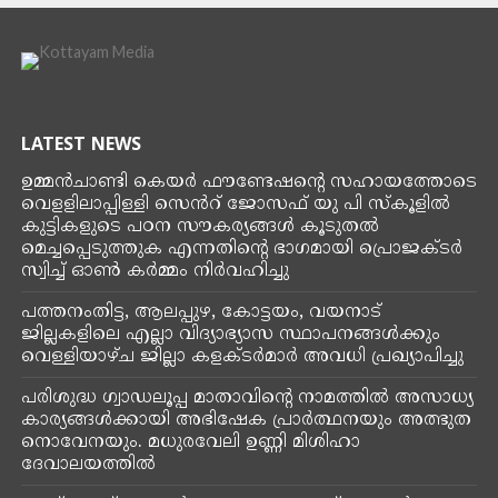
LATEST NEWS
ഉമ്മൻ‌ചാണ്ടി കെയർ ഫൗണ്ടേഷൻ്റെ സഹായത്തോടെ
വെളളിലാപ്പിള്ളി സെൻറ് ജോസഫ് യു പി സ്കൂളിൽ
കുട്ടികളുടെ പഠന സൗകര്യങ്ങൾ കൂടുതൽ
മെച്ചപ്പെടുത്തുക എന്നതിന്റെ ഭാഗമായി പ്രൊജക്ടർ
സ്വിച്ച് ഓൺ കർമ്മം നിർവഹിച്ചു
പത്തനംതിട്ട, ആലപ്പുഴ, കോട്ടയം, വയനാട്
ജില്ലകളിലെ എല്ലാ വിദ്യാഭ്യാസ സ്ഥാപനങ്ങൾക്കും
വെള്ളിയാഴ്ച ജില്ലാ കളക്ടർമാർ അവധി പ്രഖ്യാപിച്ചു
പരിശുദ്ധ ഗ്വാഡലൂപ്പ മാതാവിന്റെ നാമത്തിൽ അസാധ്യ
കാര്യങ്ങൾക്കായി അഭിഷേക പ്രാർത്ഥനയും അത്ഭുത
നൊവേനയും. മധുരവേലി ഉണ്ണി മിശിഹാ
ദേവാലയത്തിൽ