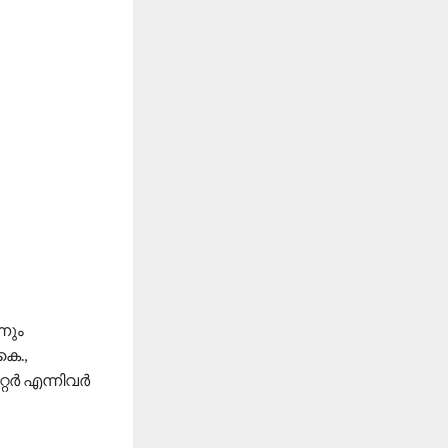
നും
െ.,
റർ എന്നിവർ