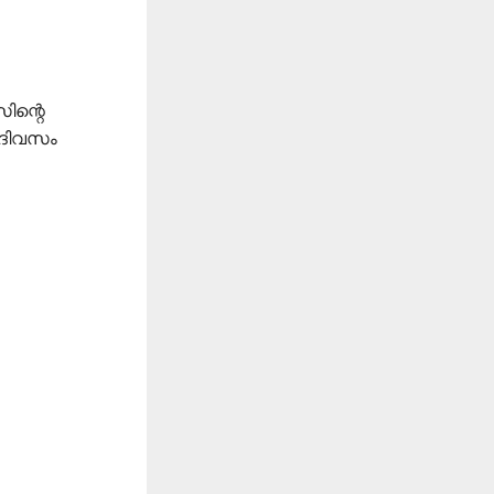
ിന്റെ
േ ദിവസം