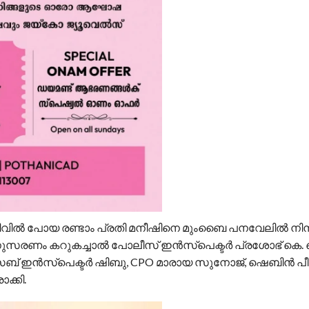
ളിവിൽ പോയ രണ്ടാം പ്രതി മനീഷിനെ മുംബൈ പനവേലിൽ നിന്
ാനുസരണം കറുകച്ചാൽ പോലീസ് ഇൻസ്‌പെക്ടർ പ്രശോഭ് കെ. ക
ബ് ഇൻസ്‌പെക്ടർ ഷിബു, CPO മാരായ സുനോജ്, ഷെബിൻ പീറ്
ക്കി.