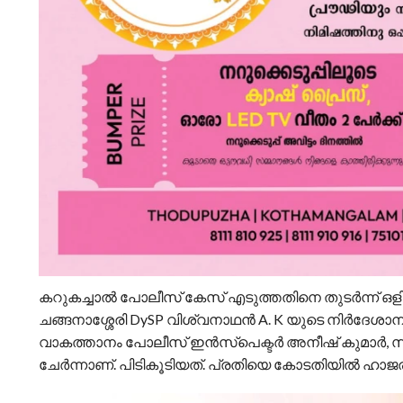
കറുകച്ചാൽ പോലീസ് കേസ് എടുത്തതിനെ തുടർന്ന് ഒ
ചങ്ങനാശ്ശേരി DySP വിശ്വനാഥൻ A. K യുടെ നിർദേശ
വാകത്താനം പോലീസ് ഇൻസ്‌പെക്ടർ അനീഷ് കുമാർ, സ
ചേർന്നാണ്. പിടികൂടിയത്. പ്രതിയെ കോടതിയിൽ ഹാജരാ