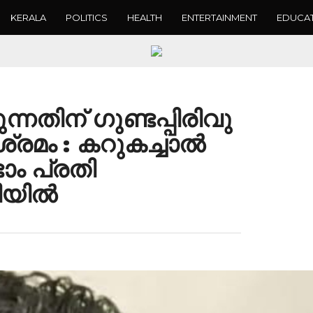
KERALA
POLITICS
HEALTH
ENTERTAINMENT
EDUCA
്നതിന് ഗുണ്ടപ്പിരിവു
്രമം : കറുകച്ചാൽ
ടാം പ്രതി
ടിയിൽ