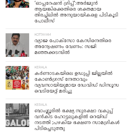
‘ഓപ്പറേഷൻ ഗ്രിപ്പ്’:അർജുൻ
ആയങ്കിക്കെതിരെ ശക്തമായ
തിരച്ചിലിൽ അനുയായികളെ പിടികൂടി
പോലീസ്
KOTTAYAM
വ്യാജ പോക്സോ കേസിനെതിരെ
അന്വേഷണം വേണം: സജി
മഞ്ഞക്കടമ്പിൽ
KERALA
കർണാടകയിലെ ഉഡുപ്പി ജില്ലയില്‍
കോണ്‍ഗ്രസ് നേതാവും
വ്യവസായിയുമായ ഡേവിഡ് ഡിസൂസ
വെടിയേറ്റ് മരിച്ചു
KERALA
ബാംഗ്ലൂരിൽ ഭക്ഷ്യ സുരക്ഷാ വകുപ്പ്
വൻകിട ഹോട്ടലുകളിൽ റെയ്‌ഡ്‌
നടത്തി ;പഴകിയ ഭക്ഷണ സാമഗ്രികൾ
പിടിച്ചെടുത്തു