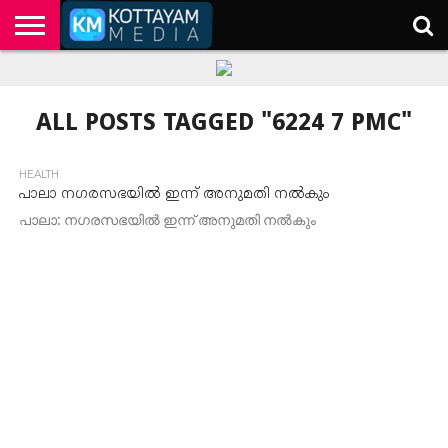
HOME
KERALA
KOTTAYAM
POLITICS
HEALTH
ENTERTAINMENT
TECH
EDUCATION
ALL POSTS TAGGED "6224 7 PMC"
HEALTH
പാലാ നഗരസഭയിൽ ഇന്ന് അനുമതി നൽകും
പാലാ: നഗരസഭയിൽ ഇന്ന് അനുമതി നൽകും