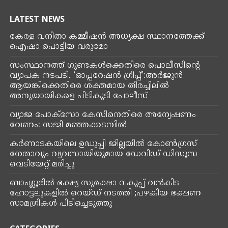
LATEST NEWS
കേരള വനിതാ കമ്മീഷൻ അധ്യക്ഷ സ്ഥാനത്തേക്ക്
ഐഷാ പൊട്ടിയ വരുമോ
സംസ്ഥാനത്ത് ഗുണ്ടകൾക്കെതിരെ പൊലീസിന്റെ
വ്യാപക നടപടി. ‘ഓപ്പറേഷൻ ഗ്രിപ്പ്’:അർജുൻ
ആയങ്കിക്കെതിരെ ശക്തമായ തിരച്ചിലിൽ
അനുയായികളെ പിടികൂടി പോലീസ്
വ്യാജ പോക്സോ കേസിനെതിരെ അന്വേഷണം
വേണം: സജി മഞ്ഞക്കടമ്പിൽ
കർണാടകയിലെ ഉഡുപ്പി ജില്ലയില്‍ കോണ്‍ഗ്രസ്
നേതാവും വ്യവസായിയുമായ ഡേവിഡ് ഡിസൂസ
വെടിയേറ്റ് മരിച്ചു
ബാംഗ്ലൂരിൽ ഭക്ഷ്യ സുരക്ഷാ വകുപ്പ് വൻകിട
ഹോട്ടലുകളിൽ റെയ്‌ഡ്‌ നടത്തി ;പഴകിയ ഭക്ഷണ
സാമഗ്രികൾ പിടിച്ചെടുത്തു