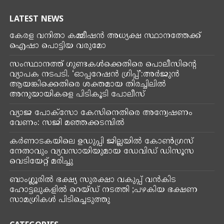
LATEST NEWS
കേരള വനിതാ കമ്മീഷൻ അധ്യക്ഷ സ്ഥാനത്തേക്ക്
ഐഷാ പൊട്ടിയ വരുമോ
സംസ്ഥാനത്ത് ഗുണ്ടകൾക്കെതിരെ പൊലീസിന്റെ
വ്യാപക നടപടി. ‘ഓപ്പറേഷൻ ഗ്രിപ്പ്’:അർജുൻ
ആയങ്കിക്കെതിരെ ശക്തമായ തിരച്ചിലിൽ
അനുയായികളെ പിടികൂടി പോലീസ്
വ്യാജ പോക്സോ കേസിനെതിരെ അന്വേഷണം
വേണം: സജി മഞ്ഞക്കടമ്പിൽ
കർണാടകയിലെ ഉഡുപ്പി ജില്ലയില്‍ കോണ്‍ഗ്രസ്
നേതാവും വ്യവസായിയുമായ ഡേവിഡ് ഡിസൂസ
വെടിയേറ്റ് മരിച്ചു
ബാംഗ്ലൂരിൽ ഭക്ഷ്യ സുരക്ഷാ വകുപ്പ് വൻകിട
ഹോട്ടലുകളിൽ റെയ്‌ഡ്‌ നടത്തി ;പഴകിയ ഭക്ഷണ
സാമഗ്രികൾ പിടിച്ചെടുത്തു