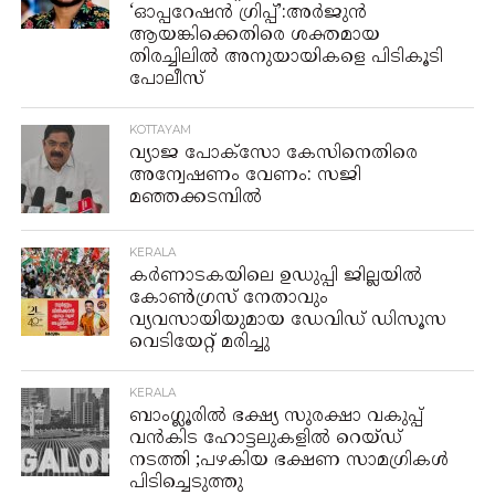
‘ഓപ്പറേഷൻ ഗ്രിപ്പ്’:അർജുൻ
ആയങ്കിക്കെതിരെ ശക്തമായ
തിരച്ചിലിൽ അനുയായികളെ പിടികൂടി
പോലീസ്
KOTTAYAM
വ്യാജ പോക്സോ കേസിനെതിരെ
അന്വേഷണം വേണം: സജി
മഞ്ഞക്കടമ്പിൽ
KERALA
കർണാടകയിലെ ഉഡുപ്പി ജില്ലയില്‍
കോണ്‍ഗ്രസ് നേതാവും
വ്യവസായിയുമായ ഡേവിഡ് ഡിസൂസ
വെടിയേറ്റ് മരിച്ചു
KERALA
ബാംഗ്ലൂരിൽ ഭക്ഷ്യ സുരക്ഷാ വകുപ്പ്
വൻകിട ഹോട്ടലുകളിൽ റെയ്‌ഡ്‌
നടത്തി ;പഴകിയ ഭക്ഷണ സാമഗ്രികൾ
പിടിച്ചെടുത്തു