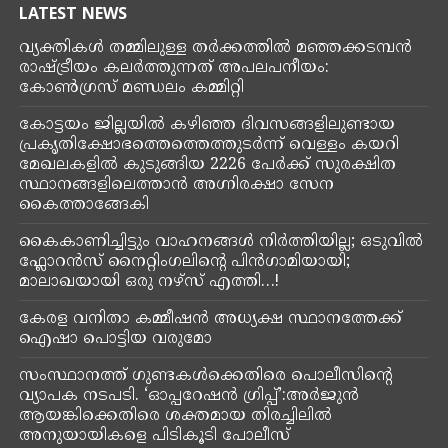
LATEST NEWS
വ്യക്തികൾ തമ്മിലുള്ള തർക്കത്തിൽ മഞ്ഞക്കടമ്പൻ
രാഷ്ട്രീയം കലർത്തുന്നത് അപലപനീയം:
കോൺഗ്രസ് മണ്ഡലം കമ്മിറ്റി
​കോട്ടയം ജില്ലയില്‍ കഴിഞ്ഞ ദിവസങ്ങളിലുണ്ടായ
പ്രകൃതിക്ഷോഭത്തെത്തെത്തുടര്‍ന്ന് വെള്ളം കയറി
മേഖലകളില്‍ കുടുങ്ങിയ 2226 പേര്‍ക്ക് സുരക്ഷിത
സ്ഥാനങ്ങളിലെത്താന്‍ അഗ്നിരക്ഷാ സേന
കൈത്താങ്ങേകി
കൈകാണിച്ചിട്ടും വാഹനങ്ങൾ നിർത്തിയില്ല; ഒടുവിൽ
ഫ്ലോറൻസ് നൈറ്റിംഗലിൻ്റെ പിൻഗാമിയായി;
മാലാഖയായി ഒരു നഴ്‌സ് എത്തി…!
കേരള വനിതാ കമ്മീഷൻ അധ്യക്ഷ സ്ഥാനത്തേക്ക്
ഐഷാ പൊട്ടിയ വരുമോ
സംസ്ഥാനത്ത് ഗുണ്ടകൾക്കെതിരെ പൊലീസിന്റെ
വ്യാപക നടപടി. ‘ഓപ്പറേഷൻ ഗ്രിപ്പ്’:അർജുൻ
ആയങ്കിക്കെതിരെ ശക്തമായ തിരച്ചിലിൽ
അനുയായികളെ പിടികൂടി പോലീസ്