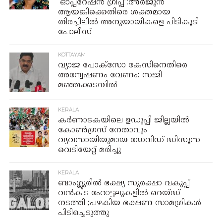
‘ഓപ്പറേഷൻ ഗ്രിപ്പ്’:അർജുൻ
ആയങ്കിക്കെതിരെ ശക്തമായ
തിരച്ചിലിൽ അനുയായികളെ പിടികൂടി
പോലീസ്
KOTTAYAM
വ്യാജ പോക്സോ കേസിനെതിരെ
അന്വേഷണം വേണം: സജി
മഞ്ഞക്കടമ്പിൽ
KERALA
കർണാടകയിലെ ഉഡുപ്പി ജില്ലയില്‍
കോണ്‍ഗ്രസ് നേതാവും
വ്യവസായിയുമായ ഡേവിഡ് ഡിസൂസ
വെടിയേറ്റ് മരിച്ചു
KERALA
ബാംഗ്ലൂരിൽ ഭക്ഷ്യ സുരക്ഷാ വകുപ്പ്
വൻകിട ഹോട്ടലുകളിൽ റെയ്‌ഡ്‌
നടത്തി ;പഴകിയ ഭക്ഷണ സാമഗ്രികൾ
പിടിച്ചെടുത്തു