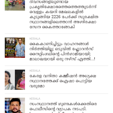
ദിവസങ്ങളിലുണ്ടായ
പ്രകൃതിക്ഷോഭത്തെത്തെത്തുടര്‍ന്ന്
വെള്ളം കയറി മേഖലകളില്‍
കുടുങ്ങിയ 2226 പേര്‍ക്ക് സുരക്ഷിത
സ്ഥാനങ്ങളിലെത്താന്‍ അഗ്നിരക്ഷാ
സേന കൈത്താങ്ങേകി
KERALA
കൈകാണിച്ചിട്ടും വാഹനങ്ങൾ
നിർത്തിയില്ല; ഒടുവിൽ ഫ്ലോറൻസ്
നൈറ്റിംഗലിൻ്റെ പിൻഗാമിയായി;
മാലാഖയായി ഒരു നഴ്‌സ് എത്തി…!
KERALA
കേരള വനിതാ കമ്മീഷൻ അധ്യക്ഷ
സ്ഥാനത്തേക്ക് ഐഷാ പൊട്ടിയ
വരുമോ
KERALA
സംസ്ഥാനത്ത് ഗുണ്ടകൾക്കെതിരെ
പൊലീസിന്റെ വ്യാപക നടപടി.