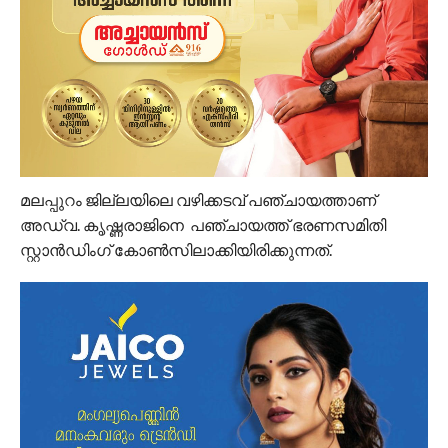
മലപ്പുറം ജില്ലയിലെ വഴിക്കടവ് പഞ്ചായത്താണ്
അഡ്വ. കൃഷ്ണരാജിനെ പഞ്ചായത്ത് ഭരണസമിതി
സ്റ്റാൻ‍ഡിം​ഗ് കോൺസിലാക്കിയിരിക്കുന്നത്.