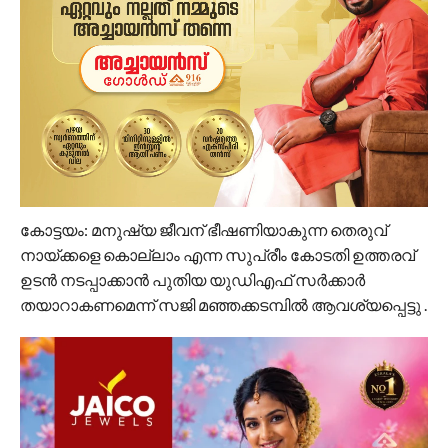
കോട്ടയം: മനുഷ്യ ജീവന് ഭീഷണിയാകുന്ന തെരുവ്
നായ്ക്കളെ കൊല്ലാം എന്ന സുപ്രീം കോടതി ഉത്തരവ്
ഉടൻ നടപ്പാക്കാൻ പുതിയ യുഡിഎഫ് സർക്കാർ
തയാറാകണമെന്ന് സജി മഞ്ഞക്കടമ്പിൽ ആവശ്യപ്പെട്ടു .