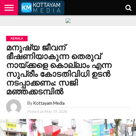
HOME
KERALA
KOTTAYAM
POLITICS
HEALTH
ENTERTAINMENT
TECH
EDUCATION
KERALA
മനുഷ്യ ജീവന്
ഭീഷണിയാകുന്ന തെരുവ്
നായ്ക്കളെ കൊല്ലാം എന്ന
സുപ്രീം കോടതിവിധി ഉടൻ
നടപ്പാക്കണം: സജി
മഞ്ഞക്കടമ്പിൽ
By
Kottayam Media
Posted on
May 19, 2026