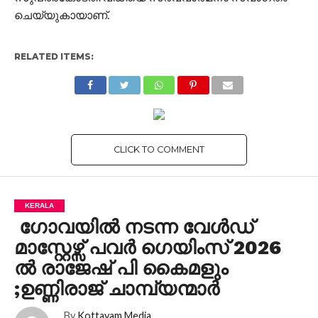
ചെയ്യുകായാണ്.
RELATED ITEMS:
CLICK TO COMMENT
KERALA
ഗോവയിൽ നടന്ന വേൾഡ്
മാസ്റ്റേഴ്സ് പവർ ഗെയിംസ് 2026
ൽ രാജേഷ് പി കൈമളും
;ഉണ്ണിരാജ് ചാമ്പ്യന്മാർ
By
Kottayam Media