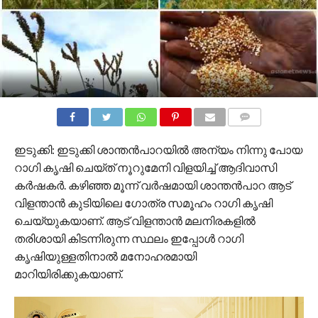
COMMENTS
ഇടുക്കി: ഇടുക്കി ശാന്തൻപാറയിൽ അന്യം നിന്നു പോയ
റാഗി കൃഷി ചെയ്ത് നൂറുമേനി വിളയിച്ച് ആദിവാസി
കർഷകർ. കഴിഞ്ഞ മൂന്ന് വർഷമായി ശാന്തൻപാറ ആട്
വിളന്താൻ കുടിയിലെ ഗോത്ര സമൂഹം റാഗി കൃഷി
ചെയ്യുകയാണ്. ആട് വിളന്താൻ മലനിരകളിൽ
തരിശായി കിടന്നിരുന്ന സ്ഥലം ഇപ്പോൾ റാഗി
കൃഷിയുള്ളതിനാൽ മനോഹരമായി
മാറിയിരിക്കുകയാണ്.