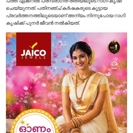
പത്ത് ഏക്കറിൽ പരമ്പരാഗത രീതിയിലൂടെ റാഗി കൃഷി
ചെയ്യുന്നത്. പതിനഞ്ച് കർഷകരുടെ കൂട്ടായ
പ്രവർത്തനത്തിലൂടെയാണ് അന്യം നിന്നുപോയ റാഗി
കൃഷിക്ക് പുനർ ജീവൻ നൽകിയത്.