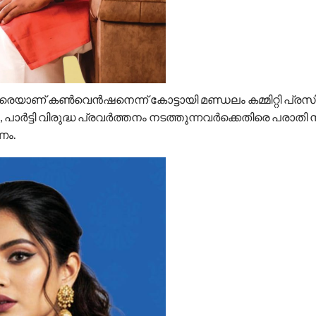
രെയാണ് കൺവെൻഷനെന്ന് കോട്ടായി മണ്ഡലം കമ്മിറ്റി പ്ര
ർട്ടി വിരുദ്ധ പ്രവർത്തനം നടത്തുന്നവർക്കെതിരെ പരാതി ന
ണം.