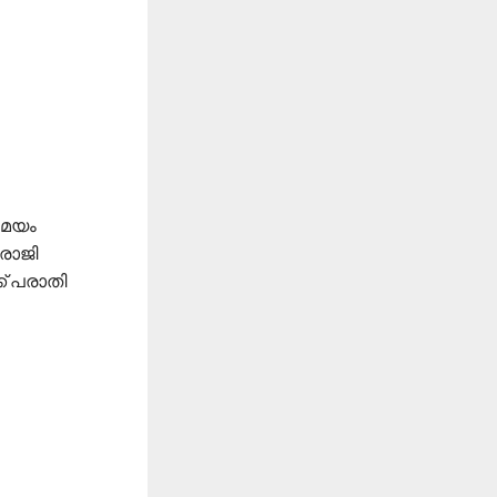
സമയം
രാജി
ക് പരാതി