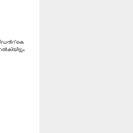
സിഡൻറ് കെ
ൽകിയിട്ടും