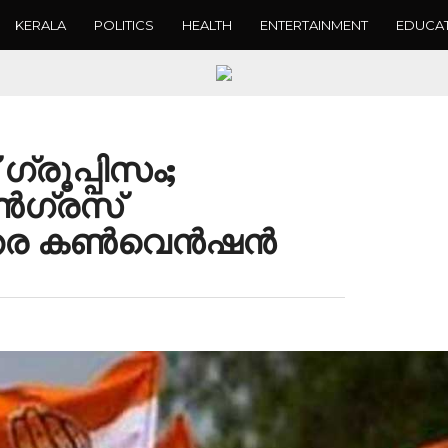
KERALA
POLITICS
HEALTH
ENTERTAINMENT
EDUCA
്രൂപ്പിസം;
ൺഗ്രസ്
ന്തര കൺവെൻഷൻ