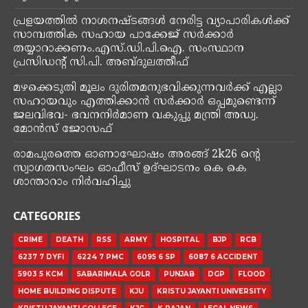
പ്രളയത്തിൽ നാശനഷ്ടങ്ങൾ നേരിട്ട വ്യാപാരികൾക്ക്
സാമ്പത്തിക സഹായ പാക്കേജ് സർക്കാർ
തയ്യാറാക്കണം.എസ്.ഡി.പി.ഐ. സംസ്ഥാന
പ്രസിഡൻ്റ് സി.പി. അബ്ദുലത്തീഫ്
മഴക്കെടുതി മൂലം ദുരിതമനുഭവിക്കുന്നവർക്ക് എല്ലാ
സഹായവും എത്തിക്കാൻ സർക്കാർ ഒപ്പമുണ്ടെന്ന്
ജലവിഭവ- ഭവനനിർമാണ വകുപ്പു മന്ത്രി അഡ്വ.
മോൻസ് ജോസഫ്
രാമപുരത്തെ ഓണാഘോഷം അരങ്ങ് 2k26 ൻ്റെ
സ്വാഗതസംഘം ഓഫീസ് ഉദ്‌ഘാടനം കെ കെ
ശാന്താറാം നിർവഹിച്ചു
CATEGORIES
CRIME
DEATH
RSS
ARMY
HOSPITAL
BJP
RCB
6237 7 DYFI
6224 7 PMC
6095 6 SP
6087 6 ACCIDENT
5903 5 KCM
SABARIMALA GOLR
PUNJAB
DGP
FLOOD
HOME BUILDING DISPUTE
KJU
KRISTU JAYANTI UNIVERSITY