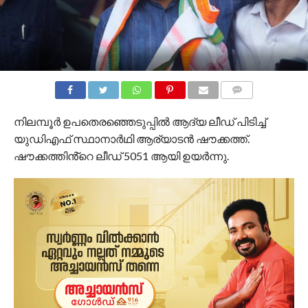
COMMENTS
നിലമ്പൂർ ഉപതെരഞ്ഞെടുപ്പിൽ ആദ്യ ലീഡ് പിടിച്ച്
യുഡിഎഫ് സ്ഥാനാർഥി ആര്യാടൻ ഷൗക്കത്ത്.
ഷൗക്കത്തിൻ്റെ ലീഡ് 5051 ആയി ഉയർന്നു.