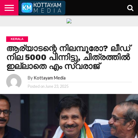
HOME
KERALA
KOTTAYAM
POLITICS
HEALTH
ENTERTAINMENT
TECH
EDUCATION
KERALA
ആര്യാടന്റെ നിലമ്പൂരോ? ലീഡ്
നില 5000 പിന്നിട്ടു, ചിത്രത്തിൽ
ഇല്ലാതെ എം സ്വരാജ്
By
Kottayam Media
Posted on
June 23, 2025