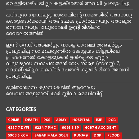
വെള്ളിയാഴ്ച ജില്ലാ കളക്ടർമാർ അവധി പ്രഖ്യാപിച്ചു
പരിശുദ്ധ ഗ്വാഡലൂപ്പ മാതാവിന്റെ നാമത്തിൽ അസാധ്യ
കാര്യങ്ങൾക്കായി അഭിഷേക പ്രാർത്ഥനയും അത്ഭുത
നൊവേനയും. മധുരവേലി ഉണ്ണി മിശിഹാ
ദേവാലയത്തിൽ
ഇന്ന് റെഡ് അലെർട്ടും നാളെ ഓറഞ്ച് അലെർട്ടും
പ്രഖ്യാപിച്ച സാഹചര്യത്തിൽ കോട്ടയം ജില്ലയിലെ
പ്രഫഷണൽ കോളജുകൾ ഉൾപ്പെടെ എല്ലാ
വിദ്യാഭ്യാസ സ്ഥാപനങ്ങൾക്കും നാളെ (ഓഗസ്റ്റ് 7,
വെള്ളി) ജില്ലാ കളക്ടർ ചേതൻ കുമാർ മീണ അവധി
പ്രഖ്യാപിച്ചു
ദുരിതാശ്വാസ ക്യാമ്പുകളിൽ ആരോഗ്യ
സേവനങ്ങളുമായി മാർ സ്ലീവാ മെഡിസിറ്റി
CATEGORIES
CRIME
DEATH
RSS
ARMY
HOSPITAL
BJP
RCB
6237 7 DYFI
6224 7 PMC
6095 6 SP
6087 6 ACCIDENT
5903 5 KCM
SABARIMALA GOLR
PUNJAB
DGP
FLOOD