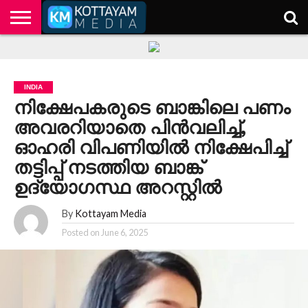
HOME
KERALA
KOTTAYAM
POLITICS
HEALTH
ENTERTAINMENT
TECH
EDUCATION
INDIA
നിക്ഷേപകരുടെ ബാങ്കിലെ പണം
അവരറിയാതെ പിൻവലിച്ച്,
ഓഹരി വിപണിയിൽ നിക്ഷേപിച്ച്
തട്ടിപ്പ് നടത്തിയ ബാങ്ക്
ഉദ്യോഗസ്ഥ അറസ്റ്റിൽ
By
Kottayam Media
Posted on
June 6, 2025