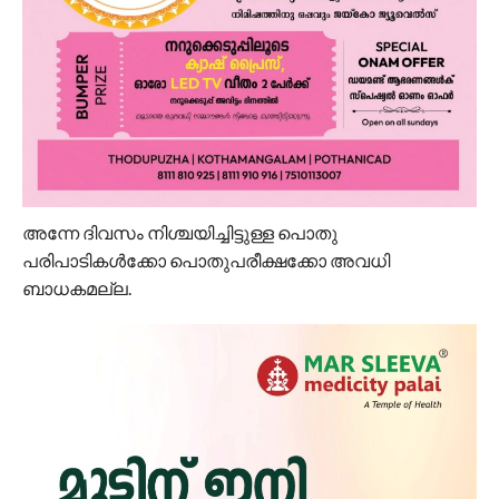
അന്നേ ദിവസം നിശ്ചയിച്ചിട്ടുള്ള പൊതു
പരിപാടികൾക്കോ പൊതുപരീക്ഷക്കോ അവധി
ബാധകമല്ല.