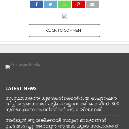
CLICK TO COMMENT
SPORTS
കലിംഗ സൂപ്പർ കപ്പിൽ കേരളാ
ബ്ലാസ്റ്റേഴ്‌സ് തുടക്കം
ഉജ്ജ്വലമാക്കി; ഷില്ലോങ്
ലജോങ്ങ് എഫ്സിയെ
ഒന്നിനെതിരെ മൂന്ന്
ഗോളുകൾക്കാണ് മഞ്ഞപ്പട
വീഴ്ത്തിയത്
By
Kottayam Media