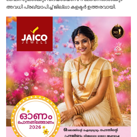
അവധി പ്രഖ്യാപിച്ച് ജില്ലാ കളക്ടർ ഉത്തരവായി.