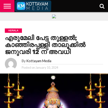
HOME
KERALA
KOTTAYAM
POLITICS
HEALTH
ENTERTAINMENT
TECH
EDUCATION
KERALA
എരുമേലി പേട്ട തുള്ളൽ;
കാഞ്ഞിരപ്പള്ളി താലൂക്കിൽ
ജനുവരി 12 ന് അവധി
By
Kottayam Media
Posted on
January 10, 2024