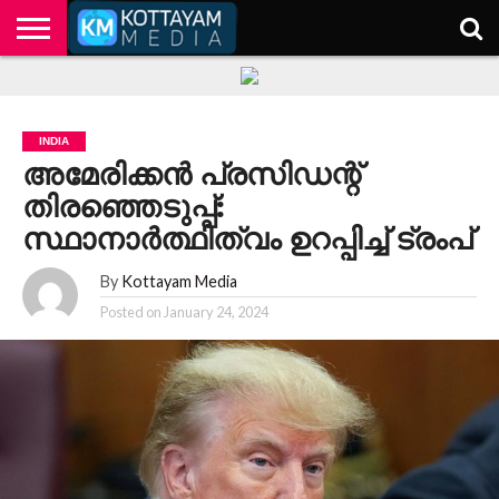
HOME
KERALA
KOTTAYAM
POLITICS
HEALTH
ENTERTAINMENT
TECH
EDUCATION
INDIA
അമേരിക്കന്‍ പ്രസിഡന്റ്
തിരഞ്ഞെടുപ്പ്:
സ്ഥാനാർത്ഥിത്വം ഉറപ്പിച്ച് ട്രംപ്
By
Kottayam Media
Posted on
January 24, 2024