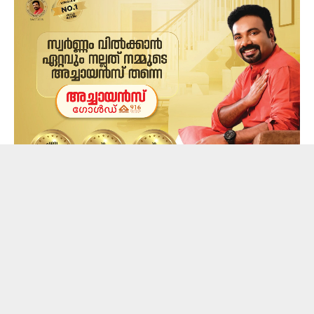
പതിനഞ്ച് ദിവസം മുമ്പ് താനും ഷക്കീലയും തമ്മില്‍
വഴക്കുണ്ടായെന്നും അന്ന് തന്നെ താന്‍ അവിടെ നിന്ന്
ഇറങ്ങി. പിന്നീട് അവരുടെ സഹായി വഴി എന്നെ
നിരന്തരമായി ഫോണില്‍ വിളിച്ചതുകൊണ്ട് ഞാന്‍
തിരികെ അവരുടെ വീട്ടിലേക്ക് പോയെന്നും ശീതള്‍
പറഞ്ഞു.