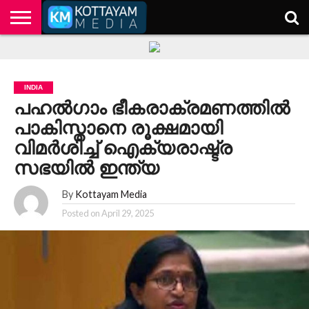
HOME
KERALA
KOTTAYAM
POLITICS
HEALTH
ENTERTAINMENT
TECH
EDUCATION
INDIA
പഹല്‍ഗാം ഭീകരാക്രമണത്തില്‍
പാകിസ്താനെ രൂക്ഷമായി
വിമര്‍ശിച്ച് ഐക്യരാഷ്ട്ര
സഭയിൽ ഇന്ത്യ
By
Kottayam Media
Posted on
April 29, 2025