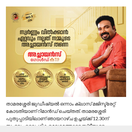
താമരശ്ശേരി ജുഡീഷ്യൽ ഒന്നാം ക്ലാസ് മജിസ്ട്രേറ്റ്
കോടതിയാണ് റിമാൻഡ് ചെയ്തത്. താമരശ്ശേരി
പുതുപ്പാടിയിലാണ് ഞായറാഴ്ച ഉച്ചയ്ക്ക് 12.30ന്
സംഭവം. ലൈംഗിക ഉദ്ദേശത്തോടെ സ്ത്രീയുടെ