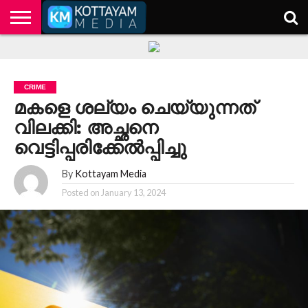
HOME
KERALA
KOTTAYAM
POLITICS
HEALTH
ENTERTAINMENT
TECH
EDUCATION
CRIME
മകളെ ശല്യം ചെയ്യുന്നത്
വിലക്കി: അച്ഛനെ
വെട്ടിപ്പരിക്കേല്‍പ്പിച്ചു
By
Kottayam Media
Posted on
January 13, 2024