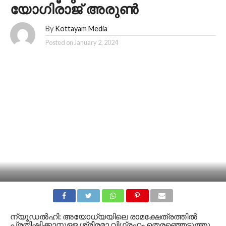
യോഗിരാജ് അരുൺ
By
Kottayam Media
Posted on
January 2, 2024
ന്യൂഡൽഹി: അയോധ്യയിലെ രാമക്ഷേത്രത്തില്‍
പ്രതിഷ്ഠിക്കാനുള്ള ശ്രീരമാ വിഗ്രഹം തെരഞ്ഞെടുത്തു.