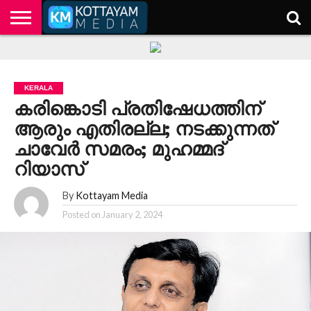
HOME
KERALA
KOTTAYAM
POLITICS
HEALTH
ENTERTAINMENT
TECH
EDUCATION
KERALA
കരിങ്കൊടി പ്രതിഷേധത്തിന്
ആരും എതിരല്ല; നടക്കുന്നത്
ചാവേർ സമരം; മുഹമ്മദ്
റിയാസ്
By
Kottayam Media
Posted on
January 2, 2024