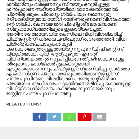
ശ്രീരാമനും ലക്ഷ്മണനും സീതയും ഒരുമിച്ചുള്ള
ശില്‍പ്പമാണ് അയോധ്യയിലെ രാമക്ഷേത്രത്തിൽ
പ്രതിഷ്ഠിക്കുക. പ്രശസ്ത ശില്‍പിയും മൈസൂരു
സ്വദേശിയുമായ യോഗിരാജ് അരുണാണ് വി​ഗ്രഹത്തി​
ന്റെ ശില്പി. കേന്ദ്രമന്ത്രി പ്രഹ്ളാദ് ജോഷിയാണ്
സമൂഹമാധ്യമത്തിലൂടെ ഇക്കാര്യംവച്ചത്.
അതിനിടെ അയോധ്യ കേസിലെ വിധി വിശദീകരിച്ച്
ചീഫ് ജസ്റ്റിസ് ഡിവൈ ചന്ദ്രചൂഡ് രംഗത്തെത്തി. വിധി
ചിരിത്ര കാഴ്ചപാടുകൾ കൂടി
കണക്കിലെടുത്തുള്ളതായിരുന്നു എന്ന് ചീഫ് ജസ്റ്റിസ്
വ്യക്തമാക്കി. വിധി ആര് എഴുതി എന്നത്
വിധിന്യായത്തിൽ സൂചിപ്പിക്കുന്നത് ഒഴിവാക്കാനുള്ള
തീരുമാനം ജഡ്ജിമാർ ഏകകണ്ഠമായി
എടുത്തതാണെന്നും ചീഫ് ജസ്റ്റിസ് അറിയിച്ചു. വാർത്താ
ഏജൻസിക്ക് നല്കിയ അഭിമുഖത്തിലാണ് ജസ്റ്റിസ്
ചന്ദ്രചൂഡിന്‍റെ വിശദീകരണം. ജമ്മുകശ്മീരിൻറെ
പ്രത്യേക അധികാരം റദ്ദാക്കിയത് ശരിവച്ചു കൊണ്ടുള്ള
വിധിയിലെ വിമർശനം കാര്യമാക്കുന്നില്ലെന്നും
ജസ്റ്റിസ് ചന്ദ്രചൂഡ് പറഞ്ഞു.
RELATED ITEMS:
CLICK TO COMMENT