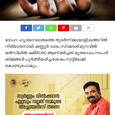
COMMENTS
ദോഹ: ഹൃദയാഘാതത്തെ തുടർന്ന് മലയാളി ഖത്തറിൽ
നിര്യാതനായി. കണ്ണൂർ വാരം സ്വദേശി മുനവിൽ
മൻസിലിൽ ഷമീർ (46) ആണ് മരിച്ചത്. മൃതദേഹം നടപടി
ക്രമങ്ങൾ പൂർത്തീകരിച്ച ശേഷം നാട്ടിലേക്ക്
കൊണ്ടുപോകും.