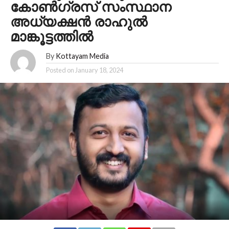
കോൺഗ്രസ് സംസ്ഥാന
അധ്യക്ഷൻ രാഹുൽ
മാങ്കൂട്ടത്തിൽ
By
Kottayam Media
Posted on
January 18, 2024