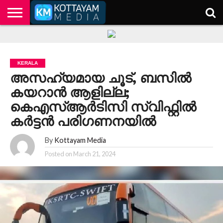
HOME
KERALA
KOTTAYAM
POLITICS
HEALTH
ENTERTAINMENT
TECH
EDUCATION
KERALA
അസഹ്യമായ ചൂട്, ബസില്‍
കയറാന്‍ ആളില്ല;
കെഎസ്ആർടിസി സ്വിഫ്റ്റില്‍
കർട്ടന്‍ പരിഗണനയില്‍
By
Kottayam Media
Posted on
March 21, 2024