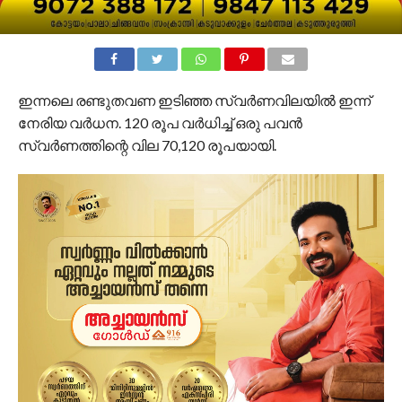
ഇന്നലെ രണ്ടുതവണ ഇടിഞ്ഞ സ്വർണവിലയിൽ ഇന്ന്
നേരിയ വർധന. 120 രൂപ വർധിച്ച് ഒരു പവൻ
സ്വർണത്തിന്റെ വില 70,120 രൂപയായി.