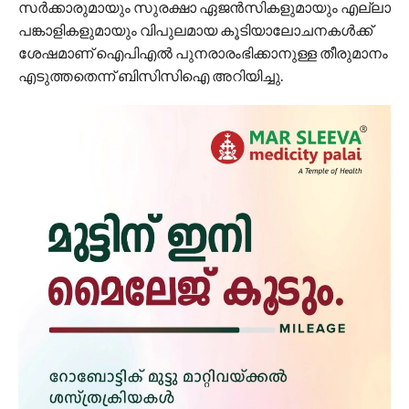
സർക്കാരുമായും സുരക്ഷാ ഏജൻസികളുമായും എല്ലാ
പങ്കാളികളുമായും വിപുലമായ കൂടിയാലോചനകൾക്ക്
ശേഷമാണ് ഐ‌പി‌എൽ പുനരാരംഭിക്കാനുള്ള തീരുമാനം
എടുത്തതെന്ന് ബി‌സി‌സി‌ഐ അറിയിച്ചു.