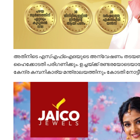
അതിനിടെ എസ്എഫ്ഐഒയുടെ അന്വേഷണം തടയണമെന
ഹൈക്കോടതി പരിഗണിക്കും. ഉച്ചയ്ക്ക് രണ്ടരയോടെയ
കേന്ദ്ര കമ്പനികാര്യ മന്ത്രാലയത്തിനും കോടതി നോട്ടീ