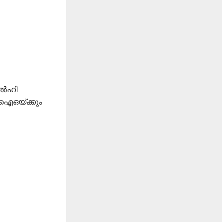
ഡൽഹി
്ഐഒയ്ക്കും