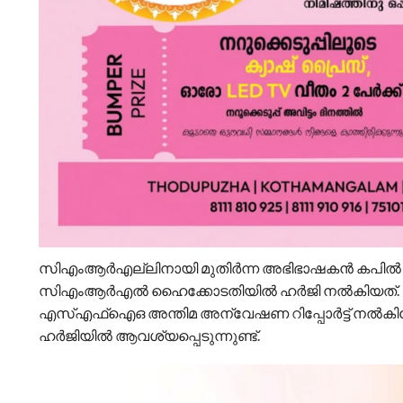
സിഎംആർഎല്ലിനായി മുതിർന്ന അഭിഭാഷകൻ കപിൽ സ
സിഎംആർഎൽ ഹൈക്കോടതിയിൽ ഹർജി നൽകിയത്. ഹൈ
എസ്എഫ്ഐഒ അന്തിമ അന്വേഷണ റിപ്പോർട്ട് നൽകിയോ എന
ഹർജിയിൽ ആവശ്യപ്പെടുന്നുണ്ട്.