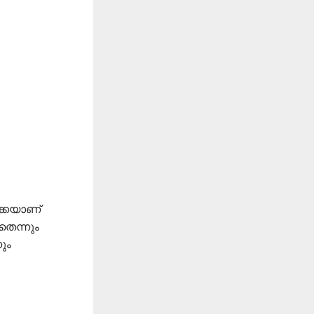
കെയാണ്
െന്നും
ും