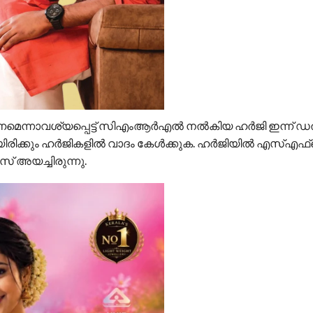
്നാവശ്യപ്പെട്ട് സിഎംആർഎൽ നൽകിയ ഹർജി ഇന്ന് 
ായിരിക്കും ഹർജികളിൽ വാദം കേൾക്കുക. ഹർജിയിൽ എസ്എഫ
സ് അയച്ചിരുന്നു.