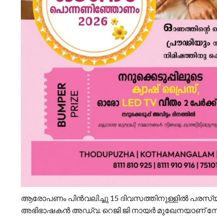
ആരോപണം പിൻവലിച്ചു 15 ദിവസത്തിനുള്ളിൽ പരസ്യമായ
അഭിഭാഷകൻ അഡ്വ. റെജി ജി നായർ മുഖേനയാണ് നോട്