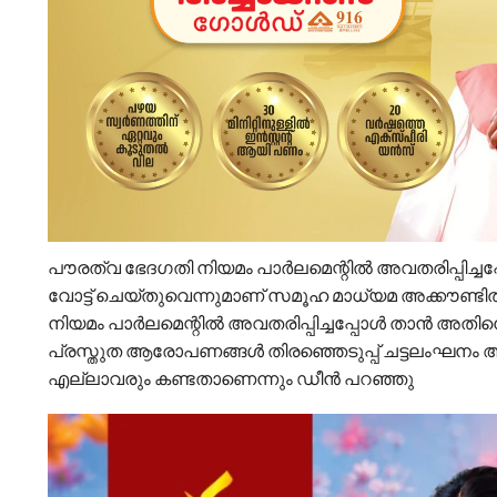
പൗരത്വ ഭേദഗതി നിയമം പാർലമെന്റിൽ അവതരിപ്പിച്ച
വോട്ട് ചെയ്തുവെന്നുമാണ് സമൂഹ മാധ്യമ അക്കൗണ്ട
നിയമം പാർലമെന്റിൽ അവതരിപ്പിച്ചപ്പോൾ താൻ അതിനെ എ
പ്രസ്തുത ആരോപണങ്ങൾ തിരഞ്ഞെടുപ്പ് ചട്ടലംഘനം ആ
എല്ലാവരും കണ്ടതാണെന്നും ഡീൻ പറഞ്ഞു