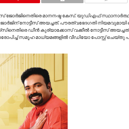
COMMENTS
സ് ജോർജിനെതിരെ മാനനഷ്ട കേസ്. യുഡിഎഫ് സ്ഥാനാർത്ഥി
ന് നോട്ടീസ് അയച്ചത്. പൗരത്വഭേദഗതി നിയമവുമായി ബന്
‌സിനെതിരെ ഡീൻ കുര്യാക്കോസ് വക്കീൽ നോട്ടീസ് അയച്ചത
ോപിച്ച് സമൂഹ മാധ്യമങ്ങളിൽ വീഡിയോ പോസ്റ്റ് ചെയ്തു പ്രച