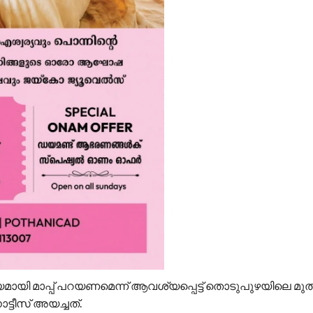
ി മാപ്പ് പറയണമെന്ന് ആവശ്യപ്പെട്ട് തൊടുപുഴയിലെ മുത
ടീസ് അയച്ചത്.