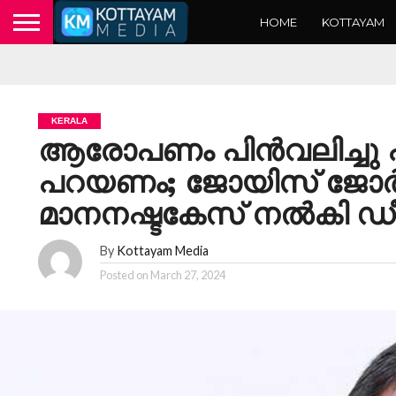
HOME
KOTTAYAM
KERALA
ആരോപണം പിൻവലിച്ചു പര
പറയണം; ജോയിസ് ജോർ
മാനനഷ്ടകേസ് നല്‍കി ഡീ
By
Kottayam Media
Posted on
March 27, 2024