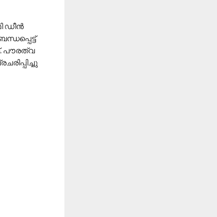
 ഡീന്‍
ധപ്പെട്ട്
്. പൗരത്വ
രിപ്പിച്ചു