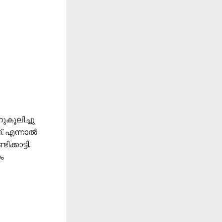
കൂലിച്ചു
്. എന്നാൽ
്കാട്ടി.
ം