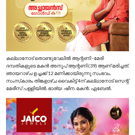
കല്ലാനോട് തൊണ്ടുവേലിൽ ആന്റണി -മേരി
ദമ്പതികളുടെ മകൻ അനൂപ് ആന്റണി (39) ആണ് മരിച്ചത്.
ഞായറാഴ്ച ഉച്ചക്ക് 12 മണിക്കായിരുന്നു സംഭവം.
സംസ്‌കാരം തിങ്കളാഴ്ച വൈകിട്ട് 4ന് കല്ലാനോട് സെന്റ്
മേരീസ് പള്ളിയിൽ. ഭാര്യ: ഷീന. മകൻ: ഏബേൽ.