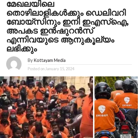
മേഖലയിലെ
തൊഴിലാളികൾക്കും ഡെലിവറി
ബോയ്‌സിനും ഇനി ഇഎസ്‌ഐ,
അപകട ഇൻഷുറൻസ്
എന്നിവയുടെ ആനുകൂല്യം
ലഭിക്കും
By
Kottayam Media
Posted on
January 15, 2024