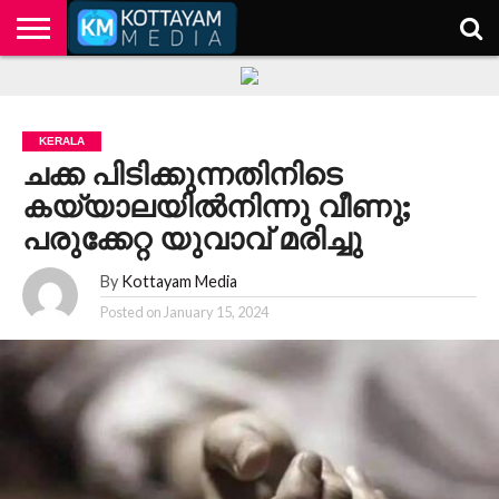
HOME
KERALA
KOTTAYAM
POLITICS
HEALTH
ENTERTAINMENT
TECH
EDUCATION
KERALA
ചക്ക പിടിക്കുന്നതിനിടെ
കയ്യാലയിൽനിന്നു വീണു;
പരുക്കേറ്റ യുവാവ് മരിച്ചു
By
Kottayam Media
Posted on
January 15, 2024