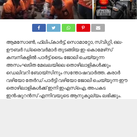
ആമസോൺ, ഫ്ലിപ്കാർട്ട്, സൊമാറ്റോ, സ്വിഗ്ഗി, ഒല-
ഊബർ ഡ്രൈവർമാർ തുടങ്ങിയ ഇ-കൊമേഴ്‌സ്
കമ്പനികളിൽ പാർട്ട് ടൈം ജോലി ചെയ്യുന്ന
അസംഘടിത മേഖലയിലെ തൊഴിലാളികൾക്കും
ഡെലിവറി ബോയ്‌സിനും സന്തോഷവാർത്ത. കരാർ
വഴിയോ തേർഡ് പാർട്ടി വഴിയോ ജോലി ചെയ്യുന്ന ഈ
തൊഴിലാളികൾക്ക് ഇനി ഇഎസ്‌ഐ, അപകട
ഇൻഷുറൻസ് എന്നിവയുടെ ആനുകൂല്യം ലഭിക്കും.
കേന്ദ്ര സർക്കാർ ഗിഗ് ആൻഡ് പ്ലാറ്റ്‌ഫോം വർക്കർ
നിയമം ഉടൻ കൊണ്ടുവരാൻ പോകുന്നു.