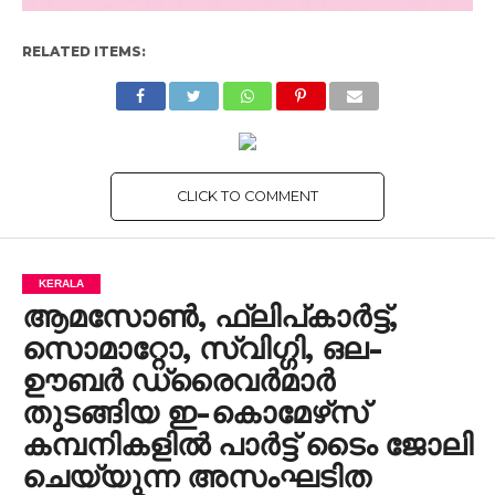
RELATED ITEMS:
CLICK TO COMMENT
KERALA
ആമസോൺ, ഫ്ലിപ്കാർട്ട്,
സൊമാറ്റോ, സ്വിഗ്ഗി, ഒല-
ഊബർ ഡ്രൈവർമാർ
തുടങ്ങിയ ഇ-കൊമേഴ്‌സ്
കമ്പനികളിൽ പാർട്ട് ടൈം ജോലി
ചെയ്യുന്ന അസംഘടിത