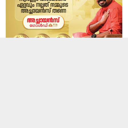
ഡോണയുടെ ഭർത്താവ് ലാലിനെ
കാണാതായതായെന്നാണ് വിവരം. മരണത്തിൽ
ദുരൂഹതയുണ്ടെന്ന നിലയിൽ കാനഡ പൊലീസ്
അന്വേഷണം ആരംഭിച്ചു. ഒന്നര വർഷം മുൻപായിരുന്നു
ഇവരുടെ വിവാഹം.