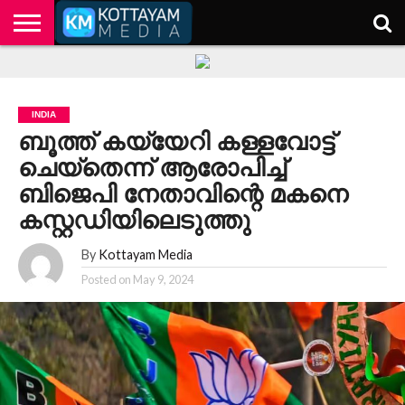
HOME
KERALA
KOTTAYAM
POLITICS
HEALTH
ENTERTAINMENT
TECH
EDUCATION
INDIA
ബൂത്ത് കയ്യേറി കള്ളവോട്ട്
ചെയ്‌തെന്ന് ആരോപിച്ച്
ബിജെപി നേതാവിന്റെ മകനെ
കസ്റ്റഡിയിലെടുത്തു
By
Kottayam Media
Posted on
May 9, 2024