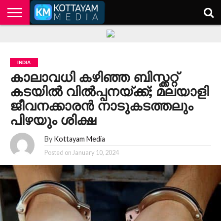
HOME
KERALA
KOTTAYAM
POLITICS
HEALTH
ENTERTAINMENT
TECH
EDUCATION
INDIA
കാലാവധി കഴിഞ്ഞ ബിസ്ക്കറ്റ്
കടയില്‍ വില്‍പ്പനയ്ക്ക്; മലയാളി
ജീവനക്കാരന്‍ നാടുകടത്തലും
പിഴയും ശിക്ഷ
By
Kottayam Media
Posted on
January 10, 2024