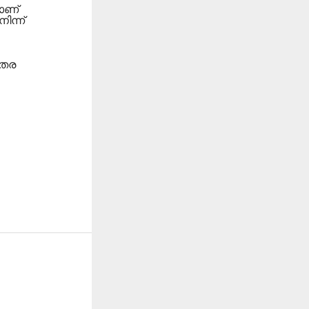
ചാണ്
ിന്ന്
ുതര