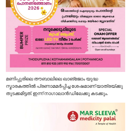
മണിപ്പുരിലെ തൗബാലിലെ ഖാങ്ജോം യുദ്ധ
സ്മാരകത്തിൽ പ്രണാമമർപ്പിച്ച ശേഷമാണ് യാത്രയ്ക്കു
തുടക്കമിട്ടത്. ഇന്ന് നാഗാലാൻഡിലേക്കു കടക്കും.