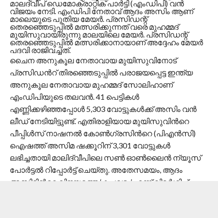
മാലദ്വീപ് ഡെമോക്രാറ്റിക് പാർട്ടി (എംഡിപി) വൻ
വിജയം നേടി. എംഡിപി നേതാവ് ആദം അസിം ആണ്
മാലെയുടെ പുതിയ മേയർ. പ്രസിഡന്റ്
തെരഞ്ഞെടുപ്പിൽ മത്സരിക്കുന്നത് വരെ മുഹമ്മദ്
മുയിസുവായിരുന്നു മാലയിലെ മേയർ. പ്രസിഡന്റ്
തെരഞ്ഞെടുപ്പിൽ മത്സരിക്കാനായാണ് അദ്ദേഹം മേയർ
പദവി രാജിവച്ചത്.
ചൈന അനുകൂല നേതാവായ മുയിസുവിനോട്
പ്രസിഡൻറ് തിരഞ്ഞെടുപ്പിൽ പരാജയപ്പെട്ട ഇന്ത്യ
അനുകൂല നേതാവായ മുഹമ്മദ് സോലിഹാണ്
എംഡിപിയുടെ തലവൻ. 41 പെട്ടികൾ
എണ്ണിക്കഴിഞ്ഞപ്പോൾ 5,303 വോട്ടുകൾക്ക് അസിം വൻ
ലീഡ് നേടിയിട്ടുണ്ട്. എതിരാളിയായ മുയിസുവിൻറെ
പീപ്പിൾസ് നാഷനൽ കോൺഗ്രസിൻറെ (പിഎൻസി)
ഐഷത്ത് അസിമ ഷക്കൂറിന് 3,301 വോട്ടുകൾ
ലഭിച്ചതായി മാലിദ്വീപിലെ സൺ ഓൺലൈൻ ന്യൂസ്
പോർട്ടൽ റിപ്പോർട്ട് ചെയ്തു. അതേസമയം, ആദം
അസിമിൻറെ വിജയത്തെ ‘കച്ചവടം’ എന്ന് വിമർശിച്ച്
മാലദ്വീപ് മാധ്യമങ്ങൾ രംഗത്ത് വന്നിട്ടുണ്ട്.