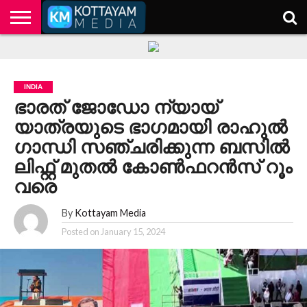
HOME
KERALA
KOTTAYAM
POLITICS
HEALTH
ENTERTAINMENT
TECH
EDUCATION
INDIA
ഭാരത് ജോഡോ ന്യായ്
യാത്രയുടെ ഭാ​ഗമായി രാഹുൽ ​
ഗാന്ധി സഞ്ചരിക്കുന്ന ബസിൽ
ലിഫ്റ്റ് മുതൽ കോൺഫറൻസ് റൂം
വരെ
By
Kottayam Media
Posted on
January 15, 2024