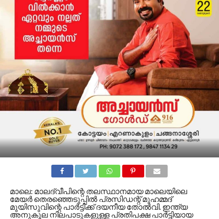
മാലെ: മാലദ്വീപിന്റെ തലസ്ഥാനമായ മാലെയിലെ
മേയർ തെരഞ്ഞെടുപ്പിൽ പ്രസിഡന്റ് മുഹമ്മദ്
മുയിസുവിന്റെ പാർട്ടിക്ക് ദയനീയ തോൽവി. ഇന്ത്യ
അനുകൂല നിലപാടുകളുള്ള പ്രതിപക്ഷ പാർട്ടിയായ