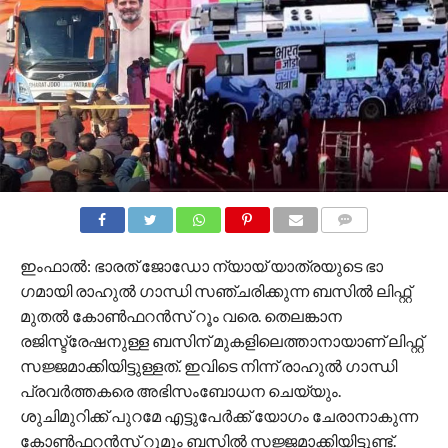
COMMENTS
ഇംഫാൽ: ഭാരത് ജോഡോ ന്യായ് യാത്രയുടെ ഭാ​
ഗമായി രാഹുൽ ​ഗാന്ധി സഞ്ചരിക്കുന്ന ബസിൽ ലിഫ്റ്റ്
മുതൽ കോൺഫറൻസ് റൂം വരെ. തെലങ്കാന
രജിസ്ട്രേഷനുള്ള ബസിന് മുകളിലെത്താനായാണ് ലിഫ്റ്റ്
സജ്ജമാക്കിയിട്ടുള്ളത്. ഇവിടെ നിന്ന് രാഹുൽ ​ഗാന്ധി
പ്രവർത്തകരെ അഭിസംബോധന ചെയ്യും.
ശുചിമുറിക്ക് പുറമേ എട്ടുപേർക്ക് യോ​ഗം ചേരാനാകുന്ന
കോൺഫറൻസ് റൂമും ബസിൽ സജ്ജമാക്കിയിട്ടുണ്ട്.