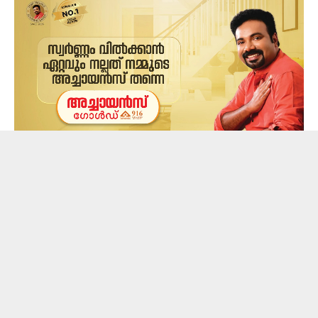
കുർബാന തർക്കം ഉൾപ്പടെയുള്ള പ്രതിസന്ധികളിലൂടെ
സഭ കടന്നുപോകുന്ന ഘട്ടത്തിലാണ് മാർ റാഫേൽ തട്ടിൽ
സിറോ മലബാർ സഭാ മേജർ ആർച്ച് ബിഷപ്പായി
സ്ഥാനമേൽക്കുന്നത്. ഉച്ചകഴിഞ്ഞ് 2.30ന് സഭയുടെ
കേന്ദ്ര കാര്യാലയമായ കാക്കനാട് മൗണ്ട് സെൻറ്
തോമസിൽ പുതിയ മേജർ ആർച്ച് ബിഷപ്പിന്റെ