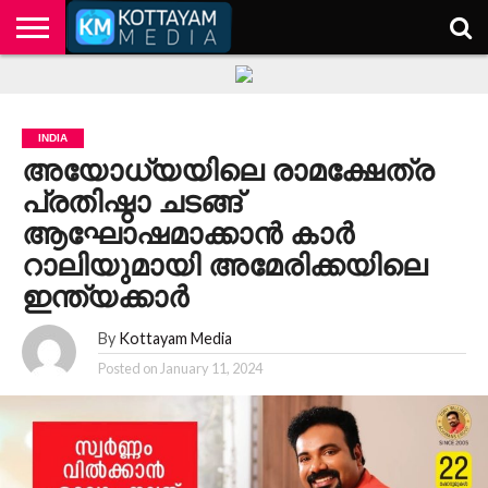
HOME
KERALA
KOTTAYAM
POLITICS
HEALTH
ENTERTAINMENT
TECH
EDUCATION
INDIA
അയോധ്യയിലെ രാമക്ഷേത്ര
പ്രതിഷ്ഠാ ചടങ്ങ്
ആഘോഷമാക്കാന്‍ കാര്‍
റാലിയുമായി അമേരിക്കയിലെ
ഇന്ത്യക്കാര്‍
By
Kottayam Media
Posted on
January 11, 2024