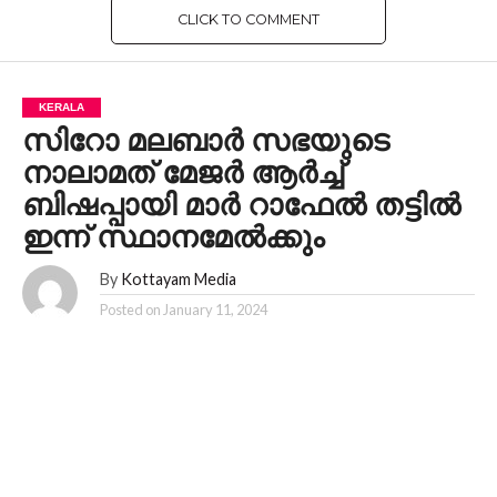
CLICK TO COMMENT
KERALA
സിറോ മലബാർ സഭയുടെ
നാലാമത് മേജർ ആർച്ച്
ബിഷപ്പായി മാർ റാഫേൽ തട്ടിൽ
ഇന്ന് സ്ഥാനമേൽക്കും
By
Kottayam Media
Posted on
January 11, 2024