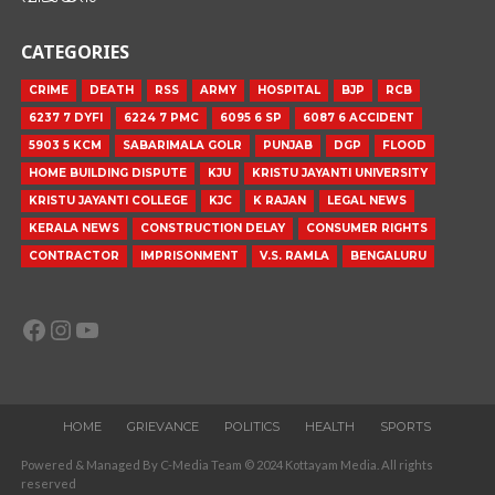
CATEGORIES
CRIME
DEATH
RSS
ARMY
HOSPITAL
BJP
RCB
6237 7 DYFI
6224 7 PMC
6095 6 SP
6087 6 ACCIDENT
5903 5 KCM
SABARIMALA GOLR
PUNJAB
DGP
FLOOD
HOME BUILDING DISPUTE
KJU
KRISTU JAYANTI UNIVERSITY
KRISTU JAYANTI COLLEGE
KJC
K RAJAN
LEGAL NEWS
KERALA NEWS
CONSTRUCTION DELAY
CONSUMER RIGHTS
CONTRACTOR
IMPRISONMENT
V.S. RAMLA
BENGALURU
Facebook
Instagram
YouTube
HOME
GRIEVANCE
POLITICS
HEALTH
SPORTS
Powered & Managed By C-Media Team © 2024 Kottayam Media. All rights
reserved