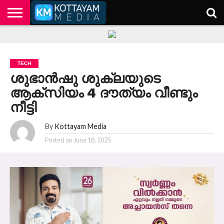
HOME
KERALA
KOTTAYAM
POLITICS
HEALTH
ENTERTAINMENT
TECH
EDUCATION
TECH
ശുഭാന്‍ഷു ശുക്ലയുടെ
ആക്‌സിയം 4 ദൗത്യം വീണ്ടും
നീട്ടി
By
Kottayam Media
Posted on
June 18, 2025