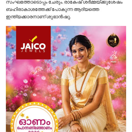
സംഘത്തോടൊപ്പം ചേരും. രാകേഷ് ശര്‍മ്മയ്ക്കുശേഷം
ബഹിരാകാശത്തേക്ക് പോകുന്ന ആദ്യത്തെ
ഇന്ത്യക്കാരനാണ് ശുഭാന്‍ഷു.