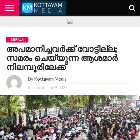
HOME
KERALA
KOTTAYAM
POLITICS
HEALTH
ENTERTAINMENT
TECH
EDUCATION
KERALA
അപമാനിച്ചവര്‍ക്ക് വോട്ടില്ല;
സമരം ചെയ്യുന്ന ആശമാര്‍
നിലമ്പൂരിലേക്ക്
By
Kottayam Media
Posted on
June 9, 2025