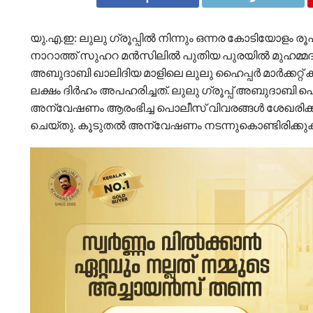
യു.എ.ഇ: ലുലു ഗ്രൂപ്പിൽ നിന്നും ഒന്നര കോടിയോളം 
നാറാത്ത് സുഹറ മൻസിലിൽ പുതിയ പുരയിൽ മുഹമ്മദ്
അബുദാബി ഖാലിദിയ മാളിലെ ലുലു ഹൈപ്പർ മാർക്കറ്
ലക്ഷം ദിർഹം അപഹരിച്ചത്. ലുലു ഗ്രൂപ്പ് അബുദാബി പ
അന്വേഷണം ആരംഭിച്ച പൊലീസ് വിവരങ്ങൾ ശേഖരിക്കു
ചെയ്തു. കൂടുതൽ അന്വേഷണം നടന്നുകൊണ്ടിരിക്കു