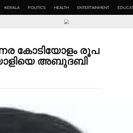
KERALA
POLITICS
HEALTH
ENTERTAINMENT
EDUCA
 ഒന്നര കോടിയോളം രൂപ
ലയാളിയെ അബുദബി