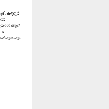
ടി. കണ്ണൂർ
ത്.
യാള്‍ ആറ്
നെ
െയ്യുകയും