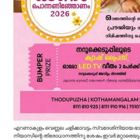
എറണാകുളം വെണ്ണല ചളിക്കാവട്ടം സ്വദേശിനിയായ ഭാര്യ
നിയാസിന്റെ തിരോധാനത്തിനു ശേഷം ഇവർ മറ്റാരെയും അ