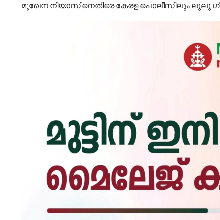
മുഖേന നിയാസിനെതിരെ കേരള പൊലീസിലും ലുലു ഗ്രൂപ