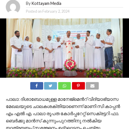
By
Kottayam Media
Posted on
February 2, 2024
പാലാ: ദിശാബോധമുള്ള മാനേജ്മെൻറ് വിദ്യാഭ്യാസ
മേഖലയുടെ ചാലകശക്തിയാണെന്ന് മാണി സി കാപ്പൻ
എം എൽ എ. പാലാ രൂപത കോർപ്പറേറ്റ് സെക്രട്ടറി ഫാ.
ബെർക്കു മാൻസ് കുന്നുംപുറത്തിനു നൽകിയ
യാത്രയയപ്പ് സമ്മേളനം ഉദ്ഘാടനം ചെയ്തു