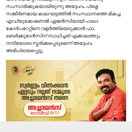
സംസാരിക്കുകയായിരുന്നു അദ്ദേഹം. പ്രശ്ന
സങ്കീർണമായ കാലഘട്ടത്തിൽ സംസ്ഥാനത്തെ മികച്ച
എഡ്യുക്കേഷണൽ ഏജൻസിയായി പാലാ
കോർപറേറ്റിനെ വളർത്തിയെടുക്കാൻ ഫാ.
ബെർക്കുമാൻസിന് സാധിച്ചത് എക്കാലത്തും
നന്ദിയോടെ സ്മരിക്കപ്പെടുമെന്ന് അദ്ദേഹം
അഭിപ്രായപ്പെട്ടു.