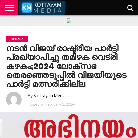
HOME
KERALA
KOTTAYAM
POLITICS
HEALTH
ENTERTAINMENT
TECH
EDUCATION
KERALA
നടൻ വിജയ് രാഷ്ട്രീയ പാർട്ടി
പ്രഖ്യാപിച്ചു തമിഴക വെട്രി
കഴകം;2024 ലോക്സഭ
തെരഞ്ഞെടുപ്പിൽ വിജയിയുടെ
പാർട്ടി മത്സരിക്കില്ല
By
Kottayam Media
Posted on
February 2, 2024