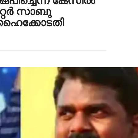
പിച്ചെന്ന കേസിൽ
േറ്റർ സാബു
റ് ഹൈക്കോടതി