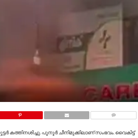
COMMENTS
കൂട്ടർ കത്തിനശിച്ചു. പൂനൂർ ചീനിമുക്കിലാണ് സംഭവം. വൈകിട്ട്