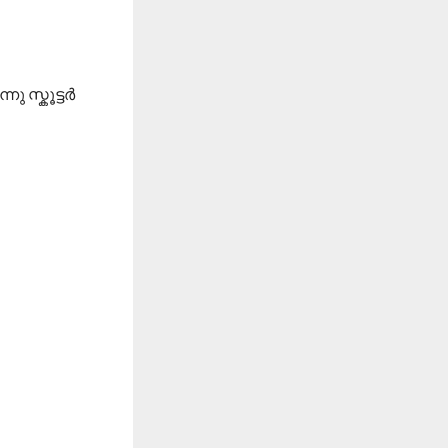
ു സ്കൂട്ടർ