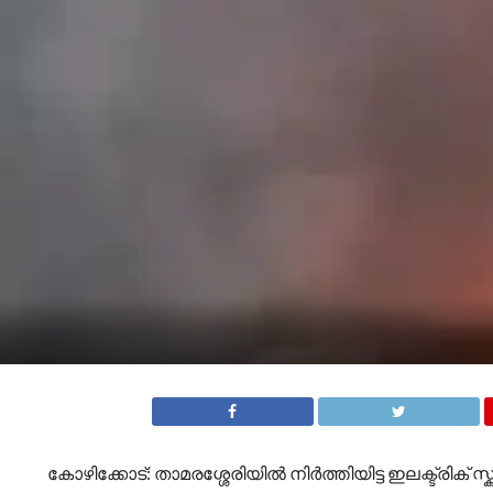
കോഴിക്കോട്: താമരശ്ശേരിയിൽ നിർത്തിയിട്ട ഇലക്ട്രിക് സ്