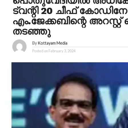
പൊതുവേദിയിൽ അധിക്ഷേ
ട്വന്റി 20 ചീഫ് കോഡിന
എം.ജേക്കബിന്റെ അറസ്റ്
തടഞ്ഞു
By
Kottayam Media
Posted on
February 3, 2024