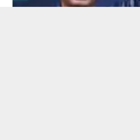
കൊച്ചി: പി.വി ശ്രീനിജിൻ എം.എൽ.എയെ പൊതുവേദിയിൽ
എം.ജേക്കബിന്റെ അറസ്റ്റ് ഹൈക്കോടതി തടഞ്ഞു. തിങ്കള
സഹകരിക്കാൻ സാബു എം ജേക്കബിന് കോടതി നിർദ
നോട്ടീസ് നൽകണമെന്നും ഹൈക്കോടതി പൊലീസിനോട്