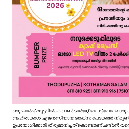
ഒരുഷാർപ്പ് ഷൂട്ടറിന്‍റെ ഓൺ ടാർജറ്റ് ഷോട്ട് പോലൊ
ബഹിരാകാശ ഏജന്‍സിയായ ജാക്സ പേടകത്തിന് മൂണ്‍ സ്നൈപ
ഉപയോഗിക്കാൻ തീരുമാനിച്ചത് കൊണ്ടാണ് ചന്ദ്രൻ വ