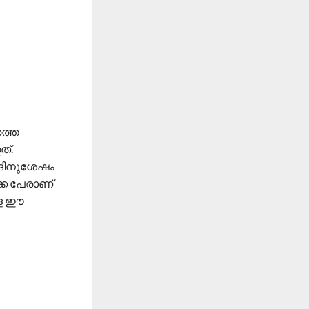
ത്തെ
ത്.
ഡിങിനുശേഷം
ക്ക പേരാണ്
ള്ള ഈ