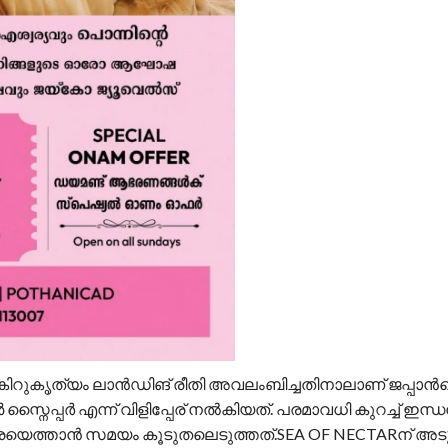
രു കിറുകൃത്യം ലാൻഡിങ് രീതി അവലംബിച്ചതിനാലാണ് ജപ്പാന്‍
്പര്‍ എന്ന് വിളിപ്പേര് നല്‍കിയത്. പരമാവധി കുറച്ച് ഇന്
രെയെത്താൻ സമയം കൂടുതലെടുത്തത്.SEA OF NECTARന് അടു