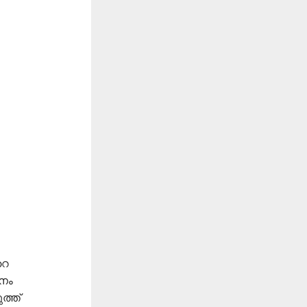
റെ
ധനം
ത്ത്