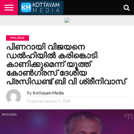
HOME
KERALA
KOTTAYAM
POLITICS
HEALTH
ENTERTAINMENT
TECH
EDUCATION
POLITICS
പിണറായി വിജയനെ
ഡൽഹിയിൽ കരിങ്കൊടി
കാണിക്കുമെന്ന് യൂത്ത്
കോൺഗ്രസ് ദേശീയ
പ്രസിഡണ്ട് ബി വി ശ്രീനിവാസ്
By
Kottayam Media
Posted on
January 9, 2024