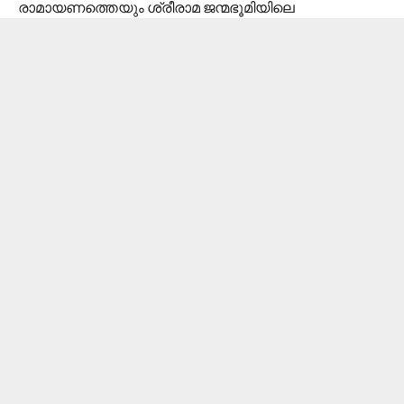
രാമായണത്തെയും ശ്രീരാമ ജന്മഭൂമിയിലെ
ക്ഷേത്രനിർമ്മാണ നാൾവഴികളെയും
അടിസ്ഥാനമാക്കിയുള്ള പ്രഭാഷണ പരമ്പര, മീനച്ചിൽ
താലൂക്കിൽ നിന്ന് കർസേവയിൽ പങ്കെടുത്തവരെ
ആദരിക്കൽ എന്നിവ ഈ വർഷത്തെ ഹിന്ദു
സംഗമത്തിന്റെ പ്രത്യേകതയാണെന്ന് ഭാരവാഹികൾ
വാർത്താസമ്മേളനത്തിൽ അറിയിച്ചു.