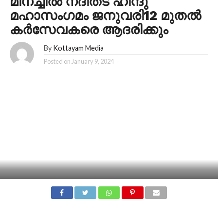
മീനച്ചിൽ നദീതട ഹിന്ദു
മഹാസംഗമം ജനുവരി12 മുതൽ
കർസേവകരെ ആദരിക്കും
By
Kottayam Media
Posted on
January 9, 2024