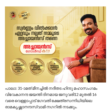
പാലാ: 31-ാമത് മീനച്ചിൽ നദീതട ഹിന്ദു മഹാസംഗമം
വിവേകാനന്ദ ജയന്തി ദിനമായ ജനുവരി12 മുതൽ 16
വരെ വെള്ളാപ്പാട് ഭഗവതി ക്ഷേത്രസന്നിധിയിലെ
രാമകൃഷ്ണാനന്ദസ്വാമി നഗറിൽ നടക്കും.