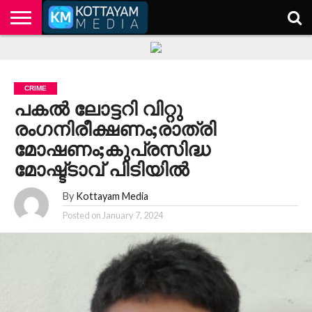
HOME
KERALA
KOTTAYAM
POLITICS
HEALTH
ENTERTAINMENT
TECH
EDUCATION
CRIME
പകൽ ലോട്ടറി വിറ്റു
രംഗനിരീക്ഷണം;രാത്രി
മോഷണം;കുപ്രസിദ്ധ
മോഷ്ട്ടാവ് പിടിയിൽ
By
Kottayam Media
Posted on
January 7, 2024