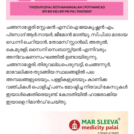
ചങ്ങനാശ്ശേരി സ്റ്റേഷൻ എസ്.ഐ ജയകൃഷ്ണൻ എം,
പ്രസാദ് ആർ.നായർ, ജീമോൻ മാത്യു, സി.പി.ഓ മാരായ
ഡെന്നി ചെറിയാൻ, തോമസ് സ്റ്റാന്‍ലി, അതുൽ.
കെ.മുരളി, സൈനി സെബാസ്റ്റ്യൻ എന്നിവരും
അന്വേഷണസംഘത്തിൽ ഉണ്ടായിരുന്നു.
ചങ്ങനാശ്ശേരി, തിരുവല്ല,പെരുമ്പട്ടി, ചെങ്ങന്നൂർ,
മാവേലിക്കര തുടങ്ങിയ സ്ഥലങ്ങളില്‍ പല
അമ്പലങ്ങളുടെയും, പള്ളികളുടെയും കാണിക്ക
വഞ്ചികൾ പൊളിച്ച് പണം മോഷ്ടിച്ച നിരവധി കേസുകൾ
ഇയാൾക്കെതിരെയുണ്ട്. കോടതിയിൽ ഹാജരാക്കിയ
ഇയാളെ റിമാൻഡ് ചെയ്തു.