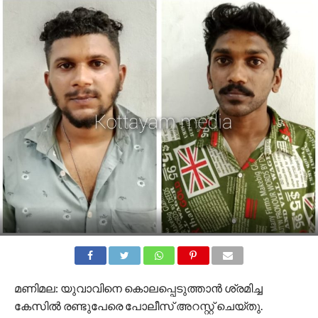
മണിമല: യുവാവിനെ കൊലപ്പെടുത്താൻ ശ്രമിച്ച
കേസിൽ രണ്ടുപേരെ പോലീസ് അറസ്റ്റ് ചെയ്തു.