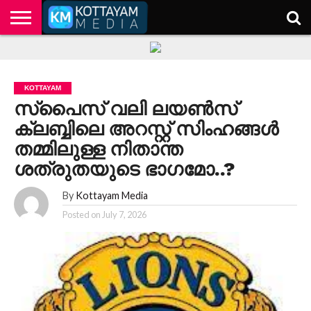
HOME
KERALA
KOTTAYAM
POLITICS
HEALTH
ENTERTAINMENT
TECH
EDUCATION
KOTTAYAM
സ്‌പൈസ് വലി ലയൺസ്
ക്ലബ്ബിലെ അറസ്റ്റ് സിംഹങ്ങൾ
തമ്മിലുള്ള നിതാന്ത
ശത്രുതയുടെ ഭാഗമോ..?
By
Kottayam Media
Posted on
July 7, 2026