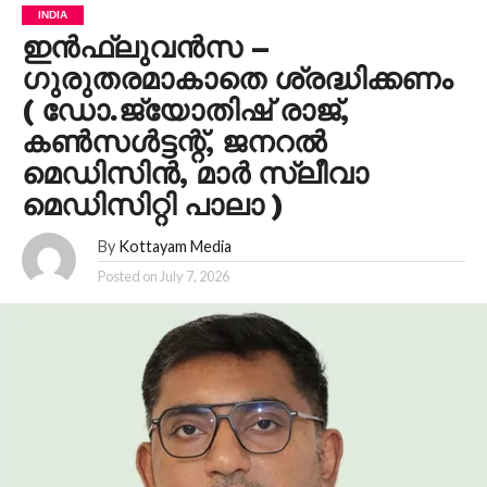
INDIA
ഇൻഫ്ലുവൻസ – ​
ഗുരുതരമാകാതെ ശ്ര​ദ്ധിക്കണം
( ഡോ.ജ്യോതിഷ് രാജ്,
കൺസൾട്ടന്റ്, ജനറൽ
മെഡിസിൻ, മാർ സ്ലീവാ
മെഡിസിറ്റി പാലാ )
By
Kottayam Media
Posted on
July 7, 2026