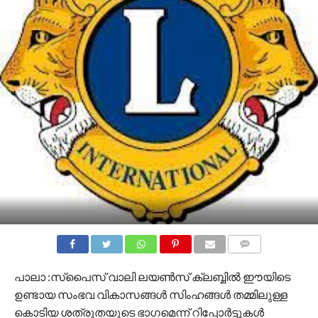
COMMENTS
പാലാ :സ്‌പൈസ് വാലി ലയൺസ് ക്ലബ്ബിൽ ഈയിടെ
ഉണ്ടായ സംഭവ വികാസങ്ങൾ സിംഹങ്ങൾ തമ്മിലുള്ള
കൊടിയ ശത്രുതയുടെ ഭാഗമെന്ന് റിപ്പോർട്ടുകൾ