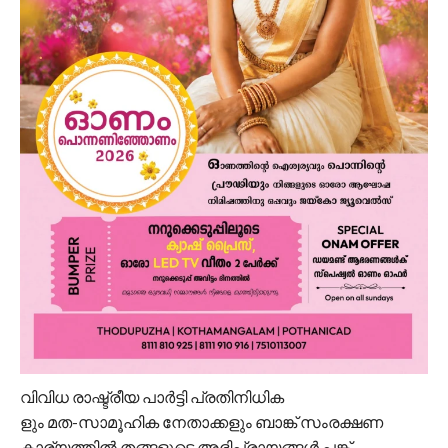
വിവിധ രാഷ്ട്രീയ പാർട്ടി പ്രതിനിധിക
ളും മത-സാമൂഹിക നേതാക്കളും ബാങ്ക് സംരക്ഷണ
കാര്യത്തിൽ തങ്ങളുടെ അഭിപ്രായങ്ങൾ പങ്ക്