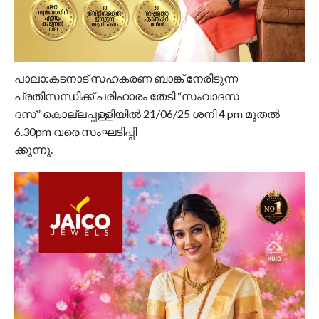
പാലാ:കടനാട് സഹകരണ ബാങ്ക് നേരിടുന്ന
പ്രതിസന്ധിക്ക് പരിഹാരം തേടി “സംവാദസ
ദസ്” കൊല്ലപ്പള്ളിയിൽ 21/06/25 ശനി 4 pm മുതൽ
6.30pm വരെ സംഘടിപ്പി
ക്കുന്നു.