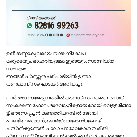
ഉൽക്കണ്ഠാകുലരായ ബാങ്ക് നിക്ഷേപ
കരുടെയും, ഓഹരിയുടമകളുടെയും, സാന്നിദ്ധ്യ
സഹകര
ണങ്ങൾ പ്രസ്തുത പരിപാടിയിൽ ഉണ്ടാ
വണമെന്ന്‌ സംഘാടകർ അറിയിച്ചു.
വാർത്താ സമ്മേളനത്തിൽ കടനാട് സഹകരണ ബാങ്ക്
സംരക്ഷണ ഫോറം ഭാരവാഹികളായ റോയി വെള്ളരിങ്ങാ
ട്ട്, ഔസേപ്പച്ചൻ കണ്ടത്തിപറമ്പിൽ,ജോയി
പാണ്ടിയാമാക്കൽ,ജോർജ് തെക്കേൽ, ജോയി
ചന്ദ്രൻകുന്നേൽ, പാലാ പൗരാവകാശ സമിതി
പ്രസിഡൻ്റ് ജോയി കളരിക്കൽഎന്നിവർ പങ്കെടുത്തു.