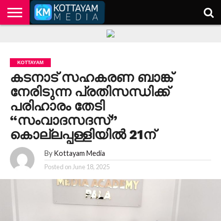
HOME
KERALA
KOTTAYAM
POLITICS
HEALTH
ENTERTAINMENT
TECH
EDUCATION
KOTTAYAM
കടനാട് സഹകരണ ബാങ്ക്
നേരിടുന്ന പ്രതിസന്ധിക്ക്
പരിഹാരം തേടി
“സംവാദസദസ്”
കൊല്ലപ്പള്ളിയിൽ 21ന്
By
Kottayam Media
Posted on
June 18, 2025