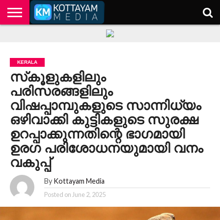
HOME
KERALA
KOTTAYAM
POLITICS
HEALTH
ENTERTAINMENT
TECH
EDUCATION
KERALA
സ്‌കൂളുകളിലും
പരിസരങ്ങളിലും
വിഷപ്പാമ്പുകളുടെ സാന്നിധ്യം
ഒഴിവാക്കി കുട്ടികളുടെ സുരക്ഷ
ഉറപ്പാക്കുന്നതിന്റെ ഭാഗമായി
ഉരഗ പരിശോധനയുമായി വനം
വകുപ്പ്
By
Kottayam Media
Posted on
June 2, 2025