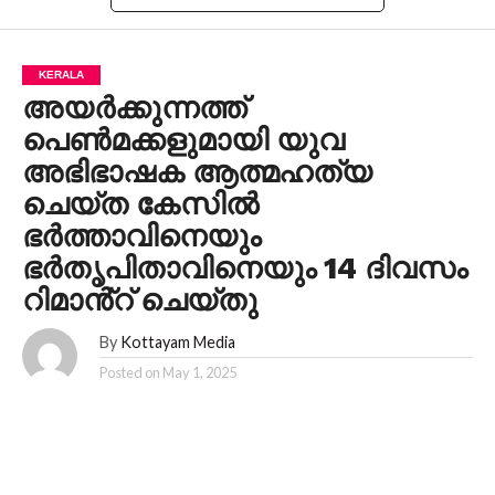
KERALA
അയർക്കുന്നത്ത്
പെൺമക്കളുമായി യുവ
അഭിഭാഷക ആത്മഹത്യ
ചെയ്ത കേസില്‍
ഭർത്താവിനെയും
ഭർതൃപിതാവിനെയും 14 ദിവസം
റിമാൻ്റ് ചെയ്തു
By
Kottayam Media
Posted on
May 1, 2025