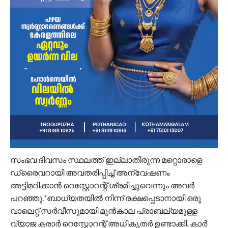
സംഭവ ദിവസം സ്ഥലത്ത് ഇല്ലാതിരുന്ന മറ്റൊരാളെ
ഡ്രൈവറായി അവതരിപ്പിച്ച് അന്വേഷണം
അട്ടിമറിക്കാൻ റെസ്റ്റോറന്റ് ശ്രമിച്ചുവെന്നും അവർ
പറഞ്ഞു. ‘ബാധ്യതയിൽ നിന്ന് രക്ഷപ്പെടാനായി ഒരു
വാലെറ്റ് സർവീസുമായി മുൻകാല പ്രാബല്യമുള്ള
വ്യാജ കരാർ റെസ്റ്റോറന്റ് അധികൃതർ ഉണ്ടാക്കി. കാർ