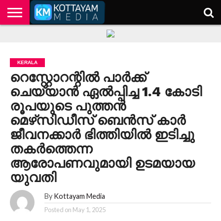
HOME
KERALA
KOTTAYAM
POLITICS
HEALTH
ENTERTAINMENT
TECH
EDUCATION
KERALA
റെസ്റ്റോറന്റിൽ പാർക്ക്
ചെയ്യാൻ ഏൽപ്പിച്ച 1.4 കോടി
രൂപയുടെ പുത്തൻ
മെഴ്‌സിഡീസ് ബെൻസ് കാർ
ജീവനക്കാർ ഭിത്തിയിൽ ഇടിച്ചു
തകര്‍ത്തെന്ന
ആരോപണവുമായി ഉടമയായ
യുവതി
By
Kottayam Media
Posted on
May 1, 2025