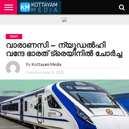
HOME
KERALA
KOTTAYAM
POLITICS
HEALTH
ENTERTAINMENT
TECH
EDUCATION
INDIA
വാരാണസി – ന്യൂഡൽഹി
വന്ദേ ഭാരത് ട്രെയിനിൽ ചോർച്ച
By
Kottayam Media
Posted on
June 25, 2025