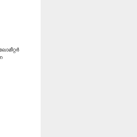
ലോമീറ്റർ
െ