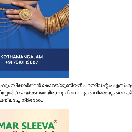
വസവും സിദ്ധാർത്ഥൻ കോളജ് യൂണിയൻ പ്രസിഡന്റും എസ
റിപ്പോർട്ട് ചെയ്യണമായിരുന്നു. ദിവസവും രാവിലെയും വൈകിട്
ന് ലഭിച്ച നിർദേശം.