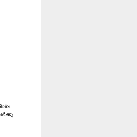
ല്ല.
ർക്കു