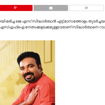
COMMENTS
യി മരിച്ച ജെ എസ് സിദ്ധാർത്ഥന്‍ എട്ട് മാസത്തോളം തുടർച്ച
പോർട്ട്. എസ്എഫ്ഐ നേതാക്കളടക്കമുള്ളവരാണ് സിദ്ധാർത്ഥനെ റാ​ഗ