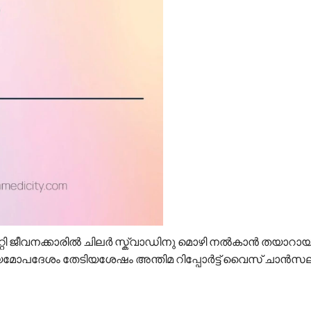
ി ജീവനക്കാരിൽ ചിലർ സ്ക്വാഡിനു മൊഴി നൽകാൻ തയാറായി
ിയമോപദേശം തേടിയശേഷം അന്തിമ റിപ്പോർട്ട് വൈസ് ചാൻസല