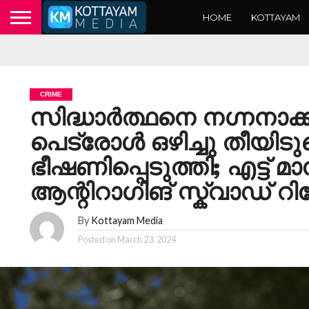
HOME
KOTTAYAM
CRIME
സിദ്ധാർത്ഥനെ നഗ്നനാക്ക
പെട്രോൾ ഒഴിച്ചു തീയിടു
ഭീഷണിപ്പെടുത്തി; എട്ട് 
ആന്റിറാഗിങ് സ്ക്വാഡ് റിപ്പ
By
Kottayam Media
Posted on
March 23, 2024