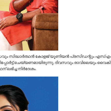
വസവും സിദ്ധാർത്ഥൻ കോളജ് യൂണിയൻ പ്രസിഡന്റും എസ
റിപ്പോർട്ട് ചെയ്യണമായിരുന്നു. ദിവസവും രാവിലെയും വൈകിട്
ന് ലഭിച്ച നിർദേശം.