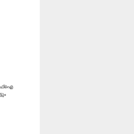
്എഫ്ഐ
ടും