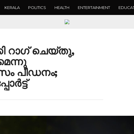
KERALA
POLITICS
HEALTH
ENTERTAINMENT
EDUCA
ി റാഗ് ചെയ്തു,
മെന്നു
മാസം പീഡനം;
ോർട്ട്