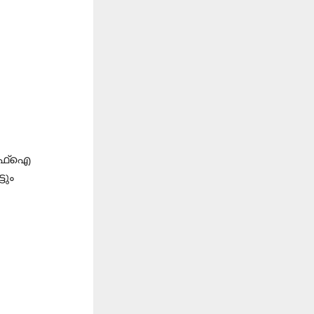
്എഫ്ഐ
ടും