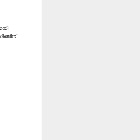
യായി
ിങ്ങിന്