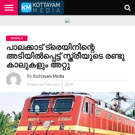
HOME
KERALA
KOTTAYAM
POLITICS
HEALTH
ENTERTAINMENT
TECH
EDUCATION
KERALA
പാലക്കാട് ട്രെയിനിന്റെ
അടിയിൽപ്പെട്ട് സ്ത്രീയുടെ രണ്ടു
കാലുകളും അറ്റു
By
Kottayam Media
Posted on
February 2, 2024