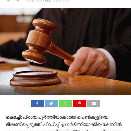
Posted on
February 2, 2024
കൊച്ചി:
പ്രായപൂര്‍ത്തിയാകാത്ത പെണ്‍കുട്ടിയെ
ഭീഷണിപ്പെടുത്തി പീഡിപ്പിച്ച് ഗര്‍ഭിണിയാക്കിയ കേസില്‍