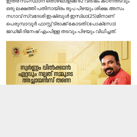
ഇതര സംസ്ഥാന തൊഴിലാളിക്ക് 82 വര്‍ഷം കഠിനതടവും
ഒരു ലക്ഷത്തി പതിനായിരം രൂപ പിഴയും ശിക്ഷ. അസം
നഗാവ് സ്വദേശി ഇഷ്ബുള്‍ ഇസ്‌ലാ(25)മിനാണ്
പെരുമ്പാവൂര്‍ ഫാസ്റ്റ് ട്രാക്ക് കോടതി (പോക്‌സോ)
ജഡ്ജി ദിനേഷ് എംപിള്ള തടവും പിഴയും വിധിച്ചത്.