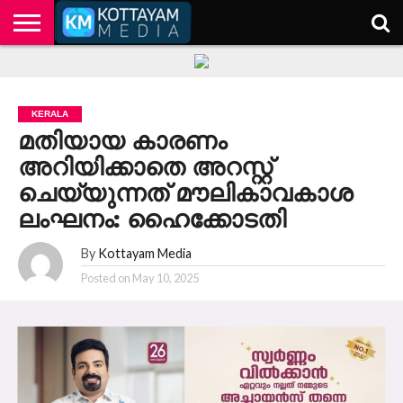
HOME
KERALA
KOTTAYAM
POLITICS
HEALTH
ENTERTAINMENT
TECH
EDUCATION
KERALA
മതിയായ കാരണം
അറിയിക്കാതെ അറസ്റ്റ്
ചെയ്യുന്നത് മൗലികാവകാശ
ലംഘനം: ഹൈക്കോടതി
By
Kottayam Media
Posted on
May 10, 2025