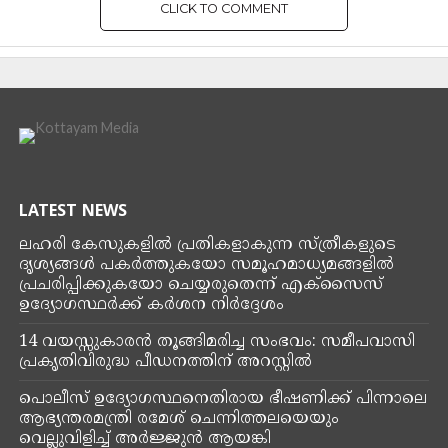
CLICK TO COMMENT
KERALA
ഡോ.വന്ദനദാസിന്റെ
ഓർമ്മകൾക്ക് ഇന്ന് രണ്ട് വയസ്
By
Kottayam Media
Posted on
May 10, 2025