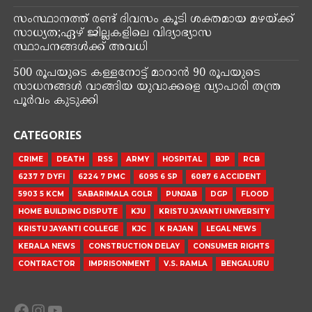
കോട്ടയം: ഡോ. വന്ദനദാസിന്റെ ഓർമ്മകൾക്ക് ഇന്ന് രണ്ട്
വയസ്. മുട്ടുചിറ നമ്പിച്ചിറക്കാലായിൽ മോഹൻ
ദാസിന്റെയും വസന്ത കുമാരിയുടെയും ഏക മകൾ
വന്ദന ദാസ് എംബിബിഎസ് പഠനത്തിനു ശേഷം
കൊട്ടാരക്കര താലൂക്ക് ആശുപത്രിയിൽ ഹൗസ്
സർജൻസി ചെയ്യുന്നതിനിടെയാണ് 2023 മേയ് 10 ന്
പുലർച്ചെ സന്ദീപ് എന്ന അക്രമിയുടെ കുത്തേറ്റ് മരിച്ചത്.
നിലവിൽ കേസിന്റെ വിചാരണ നടപടികൾ
പുരോഗമിക്കുകയാണ്.