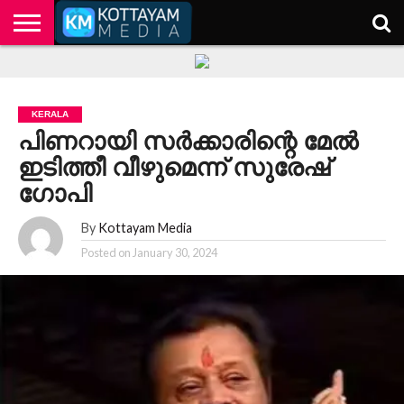
HOME
KERALA
KOTTAYAM
POLITICS
HEALTH
ENTERTAINMENT
TECH
EDUCATION
KERALA
പിണറായി സർക്കാരിന്റെ മേൽ
ഇടിത്തീ വീഴുമെന്ന് സുരേഷ്
ഗോപി
By
Kottayam Media
Posted on
January 30, 2024