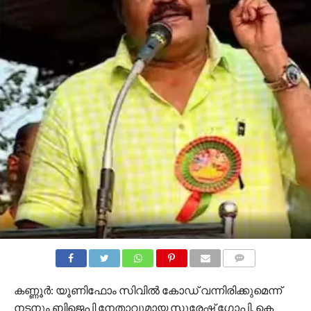
COMMENTS
കണ്ണൂർ: യൂണിഫോം സിവിൽ കോഡ് വന്നിരിക്കുമെന്ന്
നടനും ബിജെപി നേതാവുമായ സുരേഷ് ഗോപി. കെ