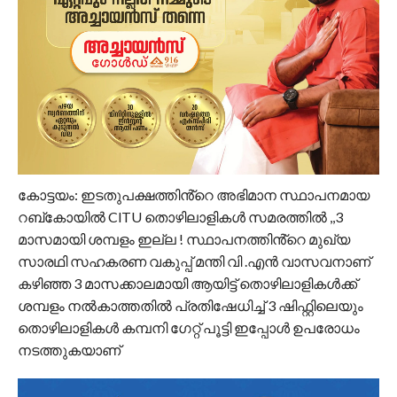
കോട്ടയം: ഇടതുപക്ഷത്തിൻ്റെ അഭിമാന സ്ഥാപനമായ
റബ്കോയിൽ ClTU തൊഴിലാളികൾ സമരത്തിൽ ,,3
മാസമായി ശമ്പളം ഇല്ല ! സ്ഥാപനത്തിൻ്റെ മുഖ്യ
സാരഥി സഹകരണ വകുപ്പ് മന്തി വി .എൻ വാസവനാണ്
കഴിഞ്ഞ 3 മാസക്കാലമായി ആയിട്ട് തൊഴിലാളികൾക്ക്
ശമ്പളം നൽകാത്തതിൽ പ്രതിഷേധിച്ച് 3 ഷിഫ്റ്റിലെയും
തൊഴിലാളികൾ കമ്പനി ഗേറ്റ് പൂട്ടി ഇപ്പോൾ ഉപരോധം
നടത്തുകയാണ്