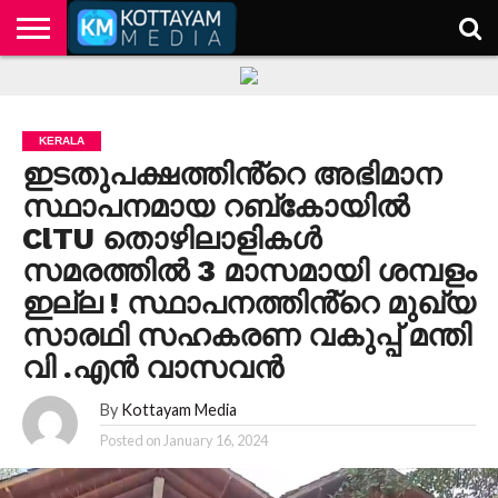
HOME
KERALA
KOTTAYAM
POLITICS
HEALTH
ENTERTAINMENT
TECH
EDUCATION
KERALA
ഇടതുപക്ഷത്തിൻ്റെ അഭിമാന
സ്ഥാപനമായ റബ്കോയിൽ
ClTU തൊഴിലാളികൾ
സമരത്തിൽ 3 മാസമായി ശമ്പളം
ഇല്ല ! സ്ഥാപനത്തിൻ്റെ മുഖ്യ
സാരഥി സഹകരണ വകുപ്പ് മന്തി
വി .എൻ വാസവൻ
By
Kottayam Media
Posted on
January 16, 2024