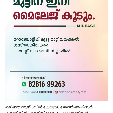
കഴിഞ്ഞ ആഴ്ച്ചയിൽ കോട്ടയം ലേബർ ഓഫീസർ