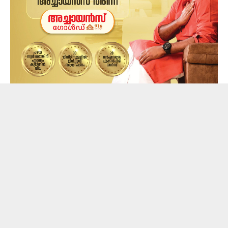
ഉച്ചയ്ക്ക് കട്ടപ്പന -വണ്ടൻമേട് റൂട്ടിൽ മാലി ഭാഗത്തു
വച്ചാണ് അപകടമുണ്ടായത്. പ്രാർഥനയും വല്യമ്മ
കോതമണിയും (65)കൂടി കടയിൽ നിന്നു സാധനങ്ങൾ
വാങ്ങി വീട്ടിലേക്ക് നടന്നു പോകുന്നതിനിടെ ഇരുവരെയും
ബൈക്ക് ഇടിച്ചു തെറിപ്പിക്കുക ആയിരുന്നു.പുറ്റടി , കട്ടപ്പന
എന്നിവിടങ്ങളിലെ സ്വകാര്യ ആശുപത്രിയിൽ
പ്രവേശിപ്പിച്ച ശേഷം പ്രാർഥനയെ വിദഗ്ദ
ചികിത്സക്കായി പാലാ മാർ സ്ലീവാ മെഡിസിറ്റിയിലേക്ക്
മാറ്റുക ആയിരുന്നു.