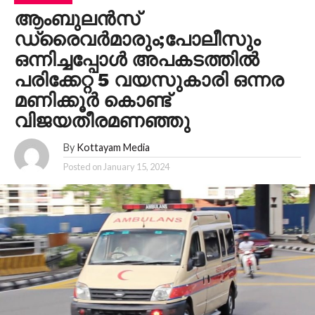
ആംബുലൻസ്
ഡ്രൈവർമാരും;പോലീസും
ഒന്നിച്ചപ്പോൾ അപകടത്തിൽ
പരിക്കേറ്റ 5 വയസുകാരി ഒന്നര
മണിക്കൂർ കൊണ്ട്
വിജയതീരമണഞ്ഞു
By
Kottayam Media
Posted on
January 15, 2024